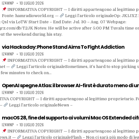
IZ4WNP
10 LUGLIO 2026
INFORMATIVA COPYRIGHT — I diritti appartengono al legittimo p
Fonte: hamradioworld.org —
Leggi l’articolo originaleOp: JK1JXZ
: Qsl via LoTW Start Date – End Date: Jul. 30 – Aug. 07 Webpage:
qrz.com/db/T2JK Notes: He will be active after 5:00 PM Tuvalu time 
ut the weekend during his stay.
via Hackaday: Phone Stand Aims To Fight Addiction
IZ4WNP
10 LUGLIO 2026
INFORMATIVA COPYRIGHT — I diritti appartengono al legittimo p
.net —
Leggi l’articolo originaleSometimes, it’s hard to stop picking
few minutes to check on…
OpenAI spegne Atlas: il browser AI-first è durato meno di 
IZ4WNP
10 LUGLIO 2026
A COPYRIGHT — I diritti appartengono al legittimo proprietario. F
 —
Leggi l’articolo originaleNews –
macOS 28, fine del supporto ai volumi Mac OS Extended cif
IZ4WNP
10 LUGLIO 2026
INFORMATIVA COPYRIGHT — I diritti appartengono al legittimo p
ews.it —
Leggi l’articolo originaleFlash – Non ci sarà più modo di le