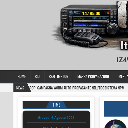
IZ4
HOME
BIO
REALTIME LOG
MAPPA PROPAGAZIONE
MERCA
NDROP: CAMPAGNA WORM AUTO-PROPAGANTE NELL’ECOSISTEMA NPM
NEWS
2026-08-
TIME
Giovedì 6 Agosto 2026