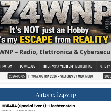
WNP – Radio, Elettronica & Cybersecu
TINO HAM
DOWNLOADS
INTERFACCIA “ALL IN ONE” MODI DIGITALI
UTILITY
05
YOTA AUSTRIA 2026 – SKETCHES BY MILO, M9ILO
2026-08-06
CAMBI
Autore:
iz4wnp
HB040A (Special Event) – Liechtenstein