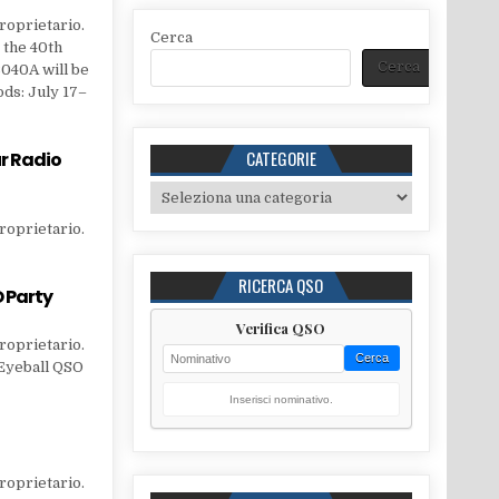
roprietario.
Cerca
 the 40th
Cerca
B040A will be
ods: July 17–
CATEGORIE
r Radio
Categorie
roprietario.
RICERCA QSO
O Party
Verifica QSO
roprietario.
Cerca
 Eyeball QSO
Inserisci nominativo.
roprietario.