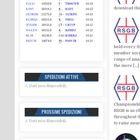
download thi
held every t
member socie
range of ama
the more […]
SPEDIZIONI ATTIVE
⚠ Dati non disponibili.
Championship
RSGB is an of
PROSSIME SPEDIZIONI
throughout t
⚠ Dati non disponibili.
to raise awa