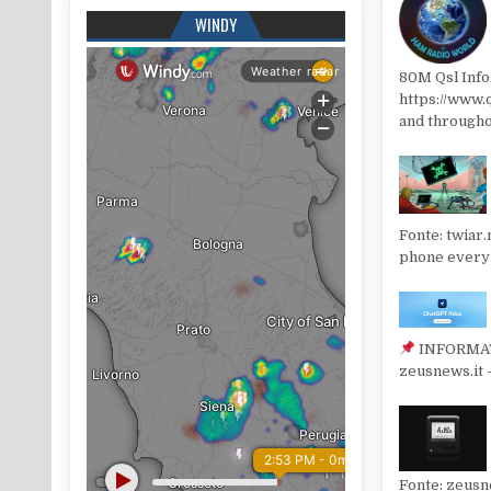
WINDY
80M Qsl Info
https://www.
and througho
Fonte: twiar
phone every 
INFORMATIV
zeusnews.it
Fonte: zeusn