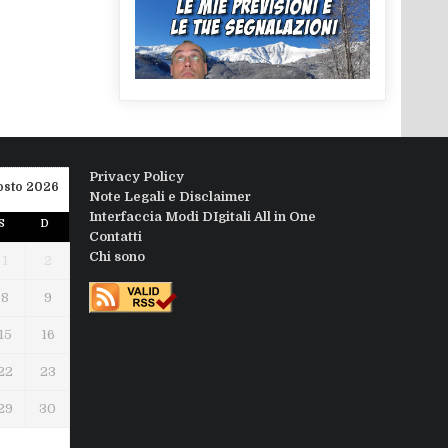
Privacy Policy
osto 2026
Note Legali e Disclaimer
Interfaccia Modi DIgitali All in One
S
D
Contatti
Chi sono
1
2
8
9
15
16
22
23
29
30