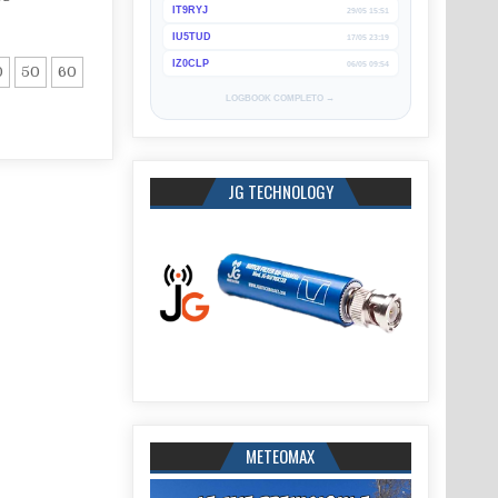
IT9RYJ
29/05 15:51
IU5TUD
17/05 23:19
IZ0CLP
06/05 09:54
0
50
60
LOGBOOK COMPLETO →
JG TECHNOLOGY
METEOMAX