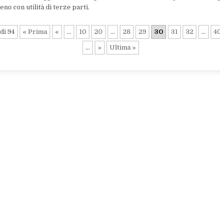
no con utilità di terze parti.
di 94
« Prima
«
...
10
20
...
28
29
30
31
32
...
4
...
»
Ultima »