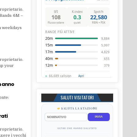
roprietario.
 Bands: 6M –
on weekdays
roprietario.
 up your
un anno
SALUTI VISITATORI
onte:
SALUTA LA STAZIONE
rati
INVIA
roprietario.
ULTIMI CHE HANNO SALUTATO
ggere i vecchi