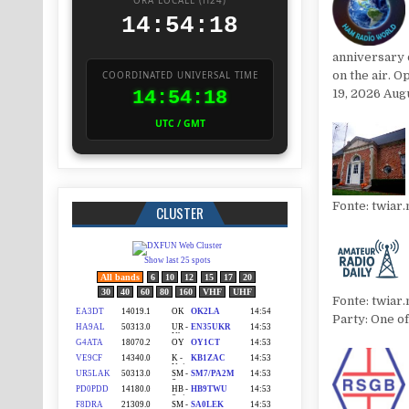
ORA LOCALE (H24)
14:54:19
anniversary 
on the air. O
COORDINATED UNIVERSAL TIME
14:54:19
19, 2026 Aug
UTC / GMT
Fonte: twiar
CLUSTER
Fonte: twiar
Party: One of