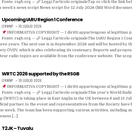
Fonte: rsgb.org —
Leggi l’articolo originaleTap or click the link be
s week’s news script News script for 12 July 2026 (MS Word documen
Upcoming IARU Region 1 Conference
IZ4WNP
10 LUGLIO 2026
INFORMATIVA COPYRIGHT — I diritti appartengono al legittimo p
Fonte: rsgb.org —
Leggi l’articolo originaleThe IARU Region 1 Con
hree years. The next one is in September 2026 and will be hosted by t
ty ÖVSV, which is also celebrating its centenary. Reports and propos
teur radio topics are available from the conference website. The scop
WRTC 2026 supported by the RSGB
IZ4WNP
10 LUGLIO 2026
INFORMATIVA COPYRIGHT — I diritti appartengono al legittimo p
Fonte: rsgb.org —
Leggi l’articolo originaleThis year’s World Rad
 (WRTC) is taking place in East Anglia in the UK between 8 and 13 Ju
ficial partner to the event and representatives from the Society have 
he week. The team has been supporting various activities, including me
reness […]
T2JK – Tuvalu