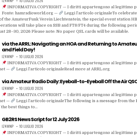
IZ4WNP
10 LUGLIO 2026
INFORMATIVA COPYRIGHT — I diritti appartengono al legittimo p
Fonte: hamradioworld.org —
Leggi l’articolo originaleTo celebrate
of the AmateurFunk Verein Liechtenstein, the special event station H
perations will take place on SSB and FT8/FT4 during the following peri
ust 28–30, 2026 Please note: No paper QSL cards will be available.
via the ARRL: Navigating an HOA and Returning to Amateu
and Field Day!
IZ4WNP
10 LUGLIO 2026
INFORMATIVA COPYRIGHT — I diritti appartengono al legittimo p
.net —
Leggi l’articolo originaleRead more at ARRL.org
via Amateur Radio Daily: Eyeball-to-Eyeball Off the Air QS
IZ4WNP
10 LUGLIO 2026
INFORMATIVA COPYRIGHT — I diritti appartengono al legittimo p
.net —
Leggi l’articolo originaleThe following is a message from the
 the best things to…
GB2RS News Script for 12 July 2026
IZ4WNP
10 LUGLIO 2026
INFORMATIVA COPYRIGHT — I diritti appartengono al legittimo p