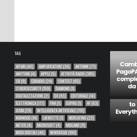
TAG
Cambi
AFFARI
(40)
AMPLIFICATORE
(20)
ANTENNE
(77)
PagoPA:
ANYTONE
(4)
APPLE
(5)
ATTIVITÀ RADIO
(385)
comple
via
CB
(9)
CBRADIO
(24)
CONTEST
(65)
da
Hacka
CYBERSECURITY
(159)
DIAMOND
(1)
Add Se
DIGITALIZZAZIONE
(2)
DX
(93)
EDITORIALE
(14)
to
ELETTRONICA
(177)
FWA
(1)
GOPRO
(1)
HF
(63)
Everyth
ICOM
(29)
INTELLIGENZA ARTIFICIALE
(701)
KENWOOD
(14)
LAFAYETTE
(1)
MERCATINO
(22)
METEO
(4)
MICROSOFT
(4)
MIDLAND
(11)
MODI DIGITALI
(46)
NEWSRSGB
(100)