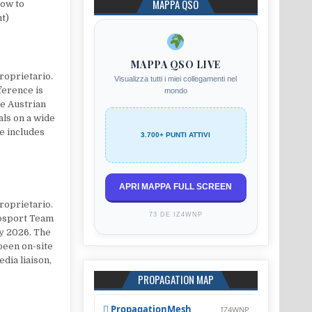
MAPPA QSO
low to
t)
MAPPA QSO LIVE
roprietario.
Visualizza tutti i miei collegamenti nel
ference is
mondo
he Austrian
als on a wide
e includes
3.700+ PUNTI ATTIVI
APRI MAPPA FULL SCREEN
roprietario.
73 DE IZ4WNP
iosport Team
ly 2026. The
been on-site
dia liaison,
PROPAGATION MAP