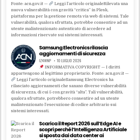
Fonte: acn.gov.it —
Leggi l’articolo originaleRilevata una
nuova vulnerabilità con gravità “critica” in Plesk,
piattaforma per la gestione remota via web di sistemi. Tale
vulnerabilità, qualora sfruttata, potrebbe consentire ad un
utente malintenzionato autenticato di accedere ad
informazioni riservate sui sistemi interessati.
Samsung Electronics rilascia
aggiornamenti di sicurezza
IZ4WNP
10 LUGLIO 2026
INFORMATIVA COPYRIGHT — I diritti
appartengono al legittimo proprietario. Fonte: acn.gov.it —
Leggi l’articolo originaleSamsung Electronics ha
rilasciato aggiornamenti che sanano diverse vulnerabilità
di sicurezza, di cui 5 con gravità “alta”. Tali vulnerabilità,
qualora sfruttate, potrebbero consentire ad un utente
malintenzionato l’esecuzione di codice arbitrario sui
sistemi interessati.
Scarica il Report 2026 sull’Edge AI e
scopri perché l’Intelligenza Artificiale
si sposta dai data center ai