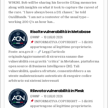
W9KNI. Bob will be sharing his favorite DXing memories
along with insights on what it took to capture the rarest of
the rare. “I have always been a DX chaser,” he told
OnAllBands. “I am not a contester of the usual type—
working 200 Q’s an hour has…
Risolte vulnerabilità in Metabase
IZ4WNP
10 LUGLIO 2026
INFORMATIVA COPYRIGHT — I diritti
appartengono al legittimo proprietario.
Fonte: acn.gov.it —
Leggi l’articolo
originaleAggiornamenti di sicurezza sanano due
vulnerabilità con gravità “critica” in Metabase, piattaforma
open source di Business Intelligence (BI). Tali
vulnerabilità, qualora sfruttate, consentirebbero a un
utente malintenzionato autenticato di eseguire codice
arbitrario sui sistemi interessati
Rilevata vulnerabilità in Plesk
IZ4WNP
10 LUGLIO 2026
INFORMATIVA COPYRIGHT — I diritti
appartengono al legittimo proprietario.