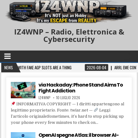
IZ4WNP – Radio, Elettronica &
Cybersecurity
WITH FAKE AGP SLOTS ARE A THING
NEWS
2026-08-04
ARRL EME CONTEST
via Hackaday: Phone Stand Aims To
Fight Addiction
IZ4WNP
10 LUGLIO 2026
INFORMATIVA COPYRIGHT — I diritti appartengono al
legittimo proprietario. Fonte: twiar.net —
Leggi
l’articolo originaleSometimes, it’s hard to stop picking up
your phone every few minutes to check on…
OpenAI spegne Atlas: il browser AI-