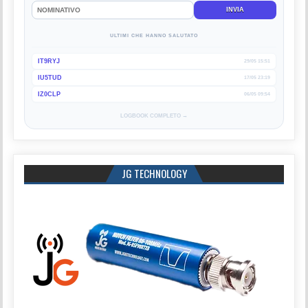
INVIA
ULTIMI CHE HANNO SALUTATO
IT9RYJ
29/05 15:51
IU5TUD
17/05 23:19
IZ0CLP
06/05 09:54
LOGBOOK COMPLETO →
JG TECHNOLOGY