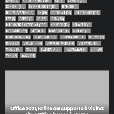
APPLE
(5)
ATTIVITÀ RADIO
(384)
CB
(9)
CBRADIO
(24)
CONTEST
(65)
CYBERSECURITY
(160)
DIAMOND
(1)
DIGITALIZZAZIONE
(2)
DX
(91)
EDITORIALE
(14)
ELETTRONICA
(177)
FWA
(1)
GOPRO
(1)
HF
(63)
ICOM
(28)
INTELLIGENZA ARTIFICIALE
(700)
KENWOOD
(13)
LAFAYETTE
(1)
MERCATINO
(22)
METEO
(4)
MICROSOFT
(4)
MIDLAND
(11)
MODI DIGITALI
(46)
NEWSRSGB
(100)
PROPAGAZIONE
(4)
RETEVIS
(2)
ROYCE
(2)
SATELLITI
(34)
SOCIAL NETWORK
(14)
SOFTWARE
(103)
SPAZIO
(117)
SSD
(9)
TELEGRAFIA
(61)
THERMALTAKE
(1)
UHF
(20)
VHF
(27)
YAESU
(14)
Office 2021, la fine del supporto è vicina: