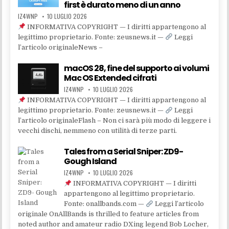
first è durato meno di un anno
IZ4WNP
10 LUGLIO 2026
INFORMATIVA COPYRIGHT — I diritti appartengono al
legittimo proprietario. Fonte: zeusnews.it —
Leggi
l’articolo originaleNews –
macOS 28, fine del supporto ai volumi
Mac OS Extended cifrati
IZ4WNP
10 LUGLIO 2026
INFORMATIVA COPYRIGHT — I diritti appartengono al
legittimo proprietario. Fonte: zeusnews.it —
Leggi
l’articolo originaleFlash – Non ci sarà più modo di leggere i
vecchi dischi, nemmeno con utilità di terze parti.
Tales from a Serial Sniper: ZD9-
Gough Island
IZ4WNP
10 LUGLIO 2026
INFORMATIVA COPYRIGHT — I diritti
appartengono al legittimo proprietario.
Fonte: onallbands.com —
Leggi l’articolo
originale OnAllBands is thrilled to feature articles from
noted author and amateur radio DXing legend Bob Locher,