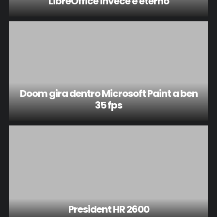
LibreOffice invece è eterno
Doom gira dentro Microsoft Paint a ben
35 fps
President HR 2600