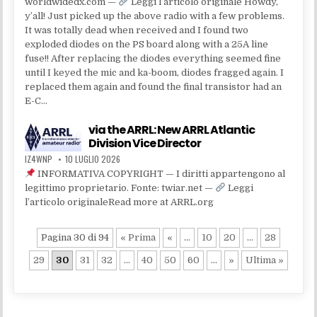
worldwidedx.com —
Leggi l’articolo originale Howdy,
y’all! Just picked up the above radio with a few problems.
It was totally dead when received and I found two
exploded diodes on the PS board along with a 25A line
fuse!! After replacing the diodes everything seemed fine
until I keyed the mic and ka-boom, diodes fragged again. I
replaced them again and found the final transistor had an
E-C…
via the ARRL: New ARRL Atlantic
Division Vice Director
IZ4WNP
10 LUGLIO 2026
INFORMATIVA COPYRIGHT — I diritti appartengono al
legittimo proprietario. Fonte: twiar.net —
Leggi
l’articolo originaleRead more at ARRL.org
Pagina 30 di 94
« Prima
«
...
10
20
...
28
29
30
31
32
...
40
50
60
...
»
Ultima »