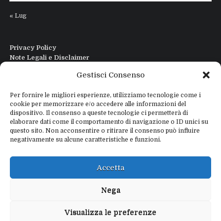
« Lug
Privacy Policy
Note Legali e Disclaimer
Interfaccia Modi DIgitali All in One
Gestisci Consenso
Contatti
Chi sono
Per fornire le migliori esperienze, utilizziamo tecnologie come i
cookie per memorizzare e/o accedere alle informazioni del
dispositivo. Il consenso a queste tecnologie ci permetterà di
elaborare dati come il comportamento di navigazione o ID unici su
questo sito. Non acconsentire o ritirare il consenso può influire
negativamente su alcune caratteristiche e funzioni.
Copyright © 2026
IZ4WNP.IT
Proudly powered by
WEBTOME.NET
Accetta
Privacy Policy
Disclaimer
Nega
Visualizza le preferenze