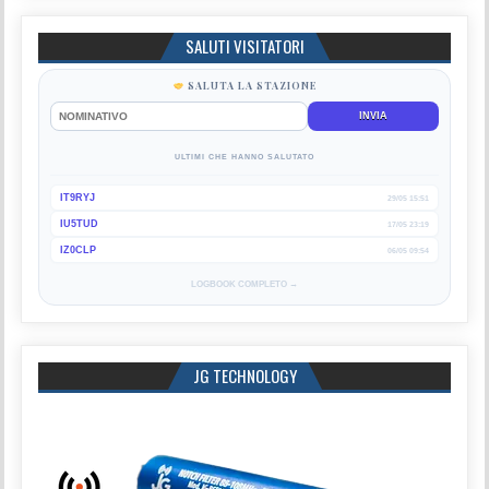
SALUTI VISITATORI
SALUTA LA STAZIONE
INVIA
ULTIMI CHE HANNO SALUTATO
IT9RYJ
29/05 15:51
IU5TUD
17/05 23:19
IZ0CLP
06/05 09:54
LOGBOOK COMPLETO →
JG TECHNOLOGY