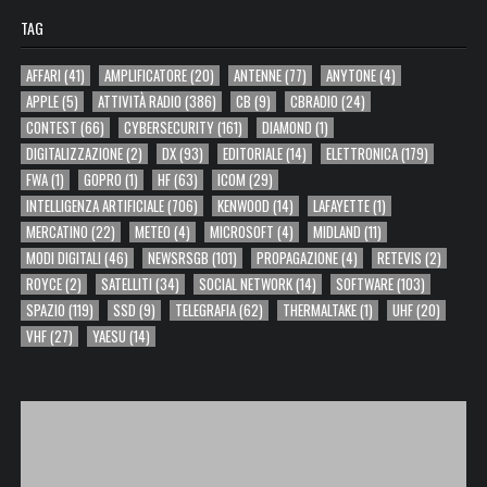
TAG
AFFARI
(41)
AMPLIFICATORE
(20)
ANTENNE
(77)
ANYTONE
(4)
APPLE
(5)
ATTIVITÀ RADIO
(386)
CB
(9)
CBRADIO
(24)
CONTEST
(66)
CYBERSECURITY
(161)
DIAMOND
(1)
DIGITALIZZAZIONE
(2)
DX
(93)
EDITORIALE
(14)
ELETTRONICA
(179)
FWA
(1)
GOPRO
(1)
HF
(63)
ICOM
(29)
INTELLIGENZA ARTIFICIALE
(706)
KENWOOD
(14)
LAFAYETTE
(1)
MERCATINO
(22)
METEO
(4)
MICROSOFT
(4)
MIDLAND
(11)
MODI DIGITALI
(46)
NEWSRSGB
(101)
PROPAGAZIONE
(4)
RETEVIS
(2)
ROYCE
(2)
SATELLITI
(34)
SOCIAL NETWORK
(14)
SOFTWARE
(103)
SPAZIO
(119)
SSD
(9)
TELEGRAFIA
(62)
THERMALTAKE
(1)
UHF
(20)
VHF
(27)
YAESU
(14)