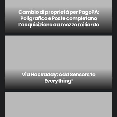
Cambio di proprietà per PagoPA:
Poligrafico e Poste completano
l’acquisizione da mezzo miliardo
via Hackaday: Add Sensors to
Everything!