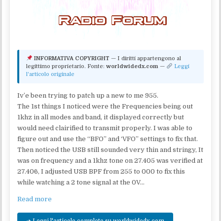
INFORMATIVA COPYRIGHT
— I diritti appartengono al
legittimo proprietario. Fonte:
worldwidedx.com
—
Leggi
l'articolo originale
Iv’e been trying to patch up a new to me 955.
The 1st things I noticed were the Frequencies being out
1khz in all modes and band, it displayed correctly but
would need clairified to transmit properly. I was able to
figure out and use the “BFO” and ‘VFO” settings to fix that.
Then noticed the USB still sounded very thin and stringy, It
was on frequency and a 1khz tone on 27.405 was verified at
27.406, I adjusted USB BPF from 255 to 000 to fix this
while watching a 2 tone signal at the 0V…
Read more