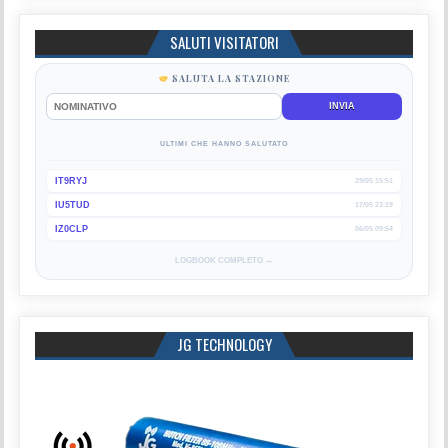
SALUTI VISITATORI
SALUTA LA STAZIONE
INVIA
ULTIMI CHE HANNO SALUTATO
IT9RYJ
29/05 15:51
IU5TUD
17/05 23:19
IZ0CLP
06/05 09:54
LOGBOOK COMPLETO →
JG TECHNOLOGY