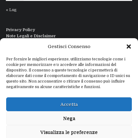
« Lug
Privacy Policy
Note Legali e Disclaimer
Interfaccia Modi DIgitali All in One
Gestisci Consenso
Contatti
Chi sono
Per fornire le migliori esperienze, utilizziamo tecnologie come i
cookie per memorizzare e/o accedere alle informazioni del
dispositivo. Il consenso a queste tecnologie ci permetterà di
elaborare dati come il comportamento di navigazione o ID unici su
questo sito. Non acconsentire o ritirare il consenso può influire
negativamente su alcune caratteristiche e funzioni.
Copyright © 2026
IZ4WNP.IT
Proudly powered by
WEBTOME.NET
Accetta
Privacy Policy
Disclaimer
Nega
Visualizza le preferenze