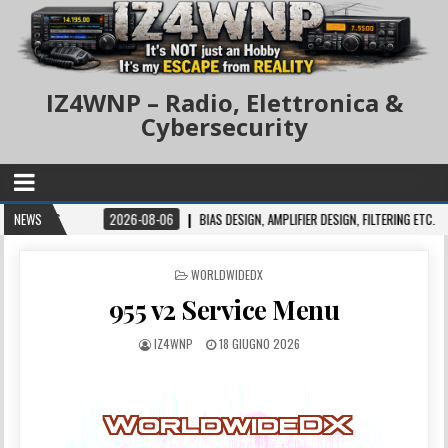
IZ4WNP – Radio, Elettronica &
Cybersecurity
16
NEWS
2026-08-06
BIAS DESIGN, AMPLIFIER DESIGN, FILTERING ETC.
202
POSTED IN
WORLDWIDEDX
955 v2 Service Menu
IZ4WNP
18 GIUGNO 2026