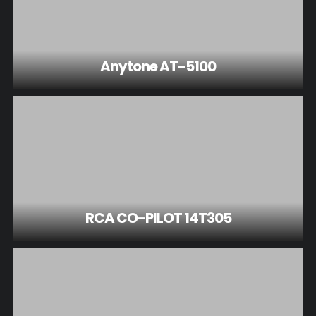
Anytone AT-5100
RCA CO-PILOT 14T305