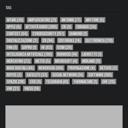
TAG
AFFARI
(39)
AMPLIFICATORE
(21)
ANTENNE
(77)
ANYTONE
(5)
APPLE
(6)
ATTIVITÀ RADIO
(389)
CB
(9)
CBRADIO
(24)
CONTEST
(64)
CYBERSECURITY
(157)
DIAMOND
(1)
DIGITALIZZAZIONE
(2)
DX
(94)
EDITORIALE
(14)
ELETTRONICA
(178)
FWA
(1)
GOPRO
(1)
HF
(63)
ICOM
(29)
INTELLIGENZA ARTIFICIALE
(700)
KENWOOD
(14)
LAFAYETTE
(1)
MERCATINO
(22)
METEO
(5)
MICROSOFT
(4)
MIDLAND
(11)
MODI DIGITALI
(46)
NEWSRSGB
(100)
PROPAGAZIONE
(4)
RETEVIS
(2)
ROYCE
(2)
SATELLITI
(33)
SOCIAL NETWORK
(14)
SOFTWARE
(100)
SPAZIO
(118)
SSD
(9)
TELEGRAFIA
(61)
THERMALTAKE
(1)
UHF
(20)
VHF
(27)
YAESU
(14)