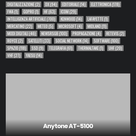
DIGITALIZZAZIONE
(2)
DX
(94)
EDITORIALE
(14)
ELETTRONICA
(178)
FWA
(1)
GOPRO
(1)
HF
(63)
ICOM
(29)
INTELLIGENZA ARTIFICIALE
(700)
KENWOOD
(14)
LAFAYETTE
(1)
MERCATINO
(22)
METEO
(5)
MICROSOFT
(4)
MIDLAND
(11)
MODI DIGITALI
(46)
NEWSRSGB
(100)
PROPAGAZIONE
(4)
RETEVIS
(2)
ROYCE
(2)
SATELLITI
(33)
SOCIAL NETWORK
(14)
SOFTWARE
(100)
SPAZIO
(118)
SSD
(9)
TELEGRAFIA
(61)
THERMALTAKE
(1)
UHF
(20)
VHF
(27)
YAESU
(14)
Anytone AT-5100