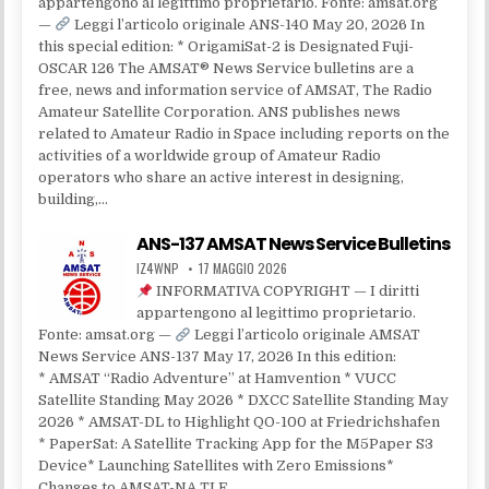
appartengono al legittimo proprietario. Fonte: amsat.org
—
Leggi l’articolo originale ANS-140 May 20, 2026 In
this special edition: * OrigamiSat-2 is Designated Fuji-
OSCAR 126 The AMSAT® News Service bulletins are a
free, news and information service of AMSAT, The Radio
Amateur Satellite Corporation. ANS publishes news
related to Amateur Radio in Space including reports on the
activities of a worldwide group of Amateur Radio
operators who share an active interest in designing,
building,…
ANS-137 AMSAT News Service Bulletins
IZ4WNP
17 MAGGIO 2026
INFORMATIVA COPYRIGHT — I diritti
appartengono al legittimo proprietario.
Fonte: amsat.org —
Leggi l’articolo originale AMSAT
News Service ANS-137 May 17, 2026 In this edition:
* AMSAT “Radio Adventure” at Hamvention * VUCC
Satellite Standing May 2026 * DXCC Satellite Standing May
2026 * AMSAT-DL to Highlight QO-100 at Friedrichshafen
* PaperSat: A Satellite Tracking App for the M5Paper S3
Device* Launching Satellites with Zero Emissions*
Changes to AMSAT-NA TLE…