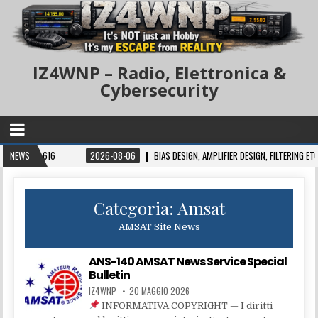
IZ4WNP – Radio, Elettronica &
Cybersecurity
LT 616
NEWS
2026-08-06
BIAS DESIGN, AMPLIFIER DESIGN, FILTERING ETC.
Categoria:
Amsat
AMSAT Site News
ANS-140 AMSAT News Service Special
Bulletin
IZ4WNP
20 MAGGIO 2026
INFORMATIVA COPYRIGHT — I diritti