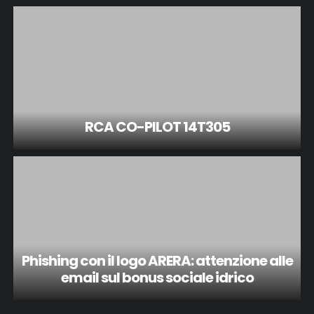
RCA CO-PILOT 14T305
Phishing con il logo ARERA: attenzione alle
email sul bonus sociale idrico