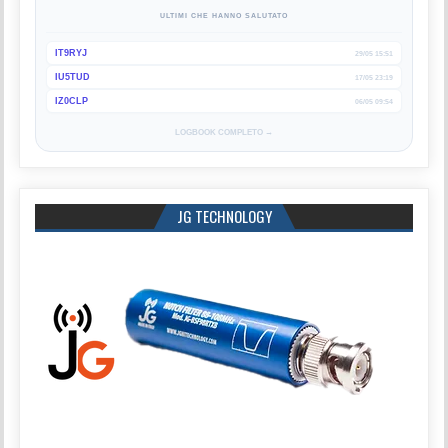
ULTIMI CHE HANNO SALUTATO
IT9RYJ
29/05 15:51
IU5TUD
17/05 23:19
IZ0CLP
06/05 09:54
LOGBOOK COMPLETO →
JG TECHNOLOGY