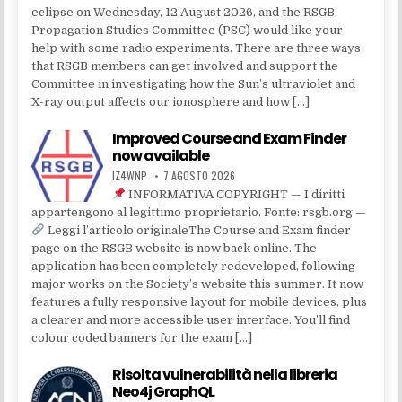
eclipse on Wednesday, 12 August 2026, and the RSGB
Propagation Studies Committee (PSC) would like your
help with some radio experiments. There are three ways
that RSGB members can get involved and support the
Committee in investigating how the Sun’s ultraviolet and
X-ray output affects our ionosphere and how […]
Improved Course and Exam Finder
now available
IZ4WNP
7 AGOSTO 2026
INFORMATIVA COPYRIGHT — I diritti
appartengono al legittimo proprietario. Fonte: rsgb.org —
Leggi l’articolo originaleThe Course and Exam finder
page on the RSGB website is now back online. The
application has been completely redeveloped, following
major works on the Society’s website this summer. It now
features a fully responsive layout for mobile devices, plus
a clearer and more accessible user interface. You’ll find
colour coded banners for the exam […]
Risolta vulnerabilità nella libreria
Neo4j GraphQL