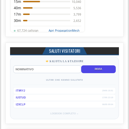
SALUTI VISITATORI
SALUTA LA STAZIONE
INVIA
ULTIMI CHE HANNO SALUTATO
IT9RYJ
29/05 15:51
IU5TUD
17/05 23:19
IZ0CLP
06/05 09:54
LOGBOOK COMPLETO →