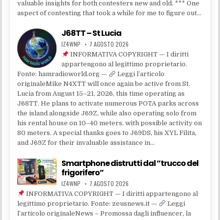
valuable insights for both contesters new and old. *** One
aspect of contesting that took a while for me to figure out…
J68TT – St Lucia
IZ4WNP
7 AGOSTO 2026
INFORMATIVA COPYRIGHT — I diritti
appartengono al legittimo proprietario.
Fonte: hamradioworld.org —
Leggi l’articolo
originaleMike N4XTT will once again be active from St.
Lucia from August 15–21, 2026, this time operating as
J68TT. He plans to activate numerous POTA parks across
the island alongside J69Z, while also operating solo from
his rental house on 10–40 meters, with possible activity on
80 meters. A special thanks goes to J69DS, his XYL Filita,
and J69Z for their invaluable assistance in…
Smartphone distrutti dal ”trucco del
frigorifero”
IZ4WNP
7 AGOSTO 2026
INFORMATIVA COPYRIGHT — I diritti appartengono al
legittimo proprietario. Fonte: zeusnews.it —
Leggi
l’articolo originaleNews – Promossa dagli influencer, la