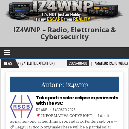
IZ4WNP – Radio, Elettronica &
Cybersecurity
N (SATELLITE DXPEDITION)
NEWS
2026-08-08
AMATEUR RADIO WEEKLY – ISSUE 4
Autore:
iz4wnp
Take part in solar eclipse experiments
with the PSC
IZ4WNP
7 AGOSTO 2026
INFORMATIVA COPYRIGHT — I diritti
appartengono al legittimo proprietario. Fonte: rsgb.org —
Leggi l’articolo originaleThere will be a partial solar