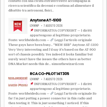
contatto con una civiltà extraterrestre accompagna la
ricerca scientifica da decenni e continua ad alimentare il
dibattito tra astronomi, fisici…
Anytone AT-5100
IZ4WNP
7 AGOSTO 2026
INFORMATIVA COPYRIGHT — I diritti
appartengono al legittimo proprietario.
Fonte: worldwidedx.com —
Leggi l’articolo originale
These guys have been busy… *NEW SSB* Anytone AT-5100
Very Very interesting and I’d say it’s based on the AT-900
sort of chassis possibly. Yes indeed it looks familiar but
surely won’t have the issues the others have as better
DNA Market needs this de… simonthewizard.com
RCA CO-PILOT 14T305
IZ4WNP
7 AGOSTO 2026
INFORMATIVA COPYRIGHT — I diritti
appartengono al legittimo proprietario.
Fonte: worldwidedx.com —
Leggi l’articolo originale So
far I’m just putting a power connector in this radio and
then testing it. This is just something I noticed. If this