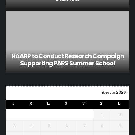
HAARP to Conduct Research Campaign
Supporting PARS Summer School
Agosto 2026
L
M
M
G
V
S
D
1
2
3
4
5
6
7
8
9