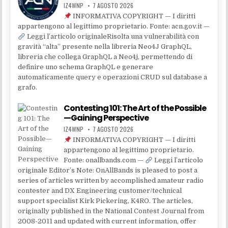
IZ4WNP
7 AGOSTO 2026
INFORMATIVA COPYRIGHT — I diritti
appartengono al legittimo proprietario. Fonte: acn.gov.it —
Leggi l’articolo originaleRisolta una vulnerabilità con
gravità “alta” presente nella libreria Neo4J GraphQL,
libreria che collega GraphQL a Neo4j, permettendo di
definire uno schema GraphQL e generare
automaticamente query e operazioni CRUD sul database a
grafo.
Contesting 101: The Art of the Possible
—Gaining Perspective
IZ4WNP
7 AGOSTO 2026
INFORMATIVA COPYRIGHT — I diritti
appartengono al legittimo proprietario.
Fonte: onallbands.com —
Leggi l’articolo
originale Editor’s Note: OnAllBands is pleased to post a
series of articles written by accomplished amateur radio
contester and DX Engineering customer/technical
support specialist Kirk Pickering, K4RO. The articles,
originally published in the National Contest Journal from
2008-2011 and updated with current information, offer