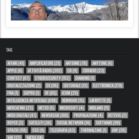
TAG
AFFARI
(41)
AMPLIFICATORE
(21)
ANTENNE
(78)
ANYTONE
(6)
APPLE
(6)
ATTIVITÀ RADIO
(392)
CB
(9)
CBRADIO
(23)
CONTEST
(67)
CYBERSECURITY
(152)
DIAMOND
(1)
DIGITALIZZAZIONE
(2)
DX
(96)
EDITORIALE
(13)
ELETTRONICA
(179)
FWA
(1)
GOPRO
(1)
HF
(65)
ICOM
(29)
INTELLIGENZA ARTIFICIALE
(698)
KENWOOD
(15)
LAFAYETTE
(1)
MERCATINO
(23)
METEO
(5)
MICROSOFT
(4)
MIDLAND
(11)
MODI DIGITALI
(47)
NEWSRSGB
(100)
PROPAGAZIONE
(4)
RETEVIS
(2)
ROYCE
(2)
SATELLITI
(36)
SOCIAL NETWORK
(14)
SOFTWARE
(99)
SPAZIO
(118)
SSD
(9)
TELEGRAFIA
(63)
THERMALTAKE
(1)
UHF
(20)
VHF
(27)
YAESU
(14)