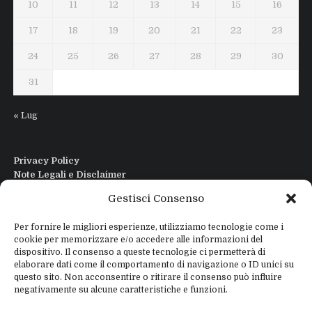
10
11
12
13
14
15
16
17
18
19
20
21
22
23
24
25
26
27
28
29
30
31
« Lug
Privacy Policy
Note Legali e Disclaimer
Interfaccia Modi DIgitali All in One
Gestisci Consenso
Contatti
Chi sono
Per fornire le migliori esperienze, utilizziamo tecnologie come i
cookie per memorizzare e/o accedere alle informazioni del
dispositivo. Il consenso a queste tecnologie ci permetterà di
elaborare dati come il comportamento di navigazione o ID unici su
questo sito. Non acconsentire o ritirare il consenso può influire
negativamente su alcune caratteristiche e funzioni.
Copyright © 2026
IZ4WNP.IT