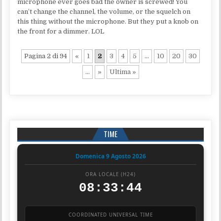
microphone ever goes bad the owner is screwed! You
can’t change the channel, the volume, or the squelch on
this thing without the microphone. But they put a knob on
the front for a dimmer. LOL
Pagina 2 di 94
«
1
2
3
4
5
...
10
20
30
...
»
Ultima »
TIME
Domenica 9 Agosto 2026
ORA LOCALE (H24)
08:33:44
COORDINATED UNIVERSAL TIME