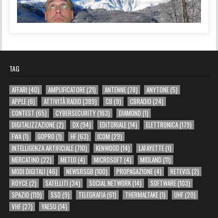
TAG
AFFARI
(40)
AMPLIFICATORE
(21)
ANTENNE
(78)
ANYTONE
(5)
APPLE
(6)
ATTIVITÀ RADIO
(389)
CB
(9)
CBRADIO
(24)
CONTEST
(65)
CYBERSECURITY
(163)
DIAMOND
(1)
DIGITALIZZAZIONE
(2)
DX
(94)
EDITORIALE
(14)
ELETTRONICA
(179)
FWA
(1)
GOPRO
(1)
HF
(63)
ICOM
(29)
INTELLIGENZA ARTIFICIALE
(710)
KENWOOD
(14)
LAFAYETTE
(1)
MERCATINO
(22)
METEO
(4)
MICROSOFT
(4)
MIDLAND
(11)
MODI DIGITALI
(46)
NEWSRSGB
(100)
PROPAGAZIONE
(4)
RETEVIS
(2)
ROYCE
(2)
SATELLITI
(34)
SOCIAL NETWORK
(14)
SOFTWARE
(103)
SPAZIO
(119)
SSD
(9)
TELEGRAFIA
(61)
THERMALTAKE
(1)
UHF
(20)
VHF
(27)
YAESU
(14)