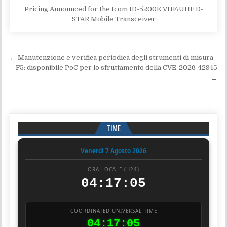
Pricing Announced for the Icom ID-5200E VHF/UHF D-
STAR Mobile Transceiver
Navigazione articoli
← Manutenzione e verifica periodica degli strumenti di misura
F5: disponibile PoC per lo sfruttamento della CVE-2026-42945
→
TIME
Venerdì 7 Agosto 2026
ORA LOCALE (H24)
04:17:06
COORDINATED UNIVERSAL TIME
04:17:06