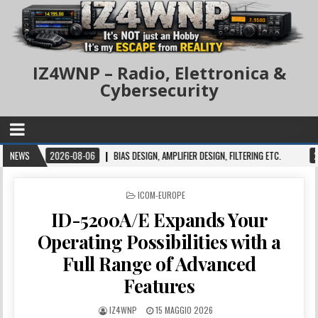
IZ4WNP – Radio, Elettronica &
Cybersecurity
NEWS
2026-08-06
BIAS DESIGN, AMPLIFIER DESIGN, FILTERING ETC.
2026-08-0
POSTED IN
ICOM-EUROPE
ID-5200A/E Expands Your
Operating Possibilities with a
Full Range of Advanced
Features
IZ4WNP
15 MAGGIO 2026