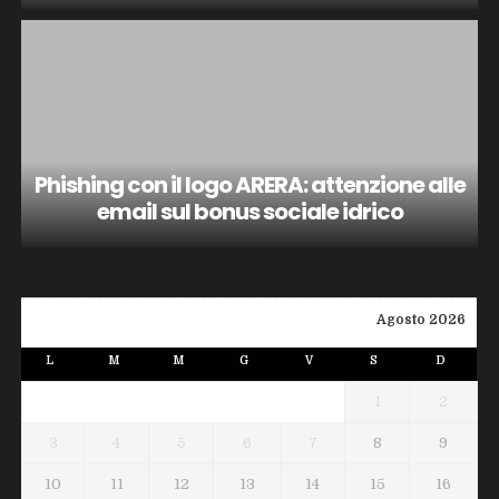
Phishing con il logo ARERA: attenzione alle
email sul bonus sociale idrico
Agosto 2026
L
M
M
G
V
S
D
1
2
3
4
5
6
7
8
9
10
11
12
13
14
15
16