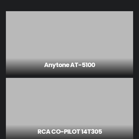
Anytone AT-5100
RCA CO-PILOT 14T305