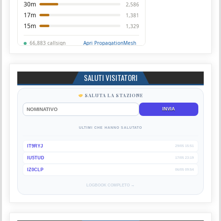
SALUTI VISITATORI
SALUTA LA STAZIONE
INVIA
ULTIMI CHE HANNO SALUTATO
IT9RYJ
29/05 15:51
IU5TUD
17/05 23:19
IZ0CLP
06/05 09:54
LOGBOOK COMPLETO →