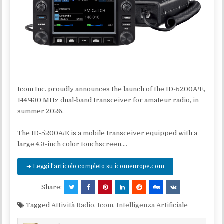
Icom Inc. proudly announces the launch of the ID-5200A/E,
144/430 MHz dual-band transceiver for amateur radio, in
summer 2026.
The ID-5200A/E is a mobile transceiver equipped with a
large 4.3-inch color touchscreen….
➜ Leggi l'articolo completo su icomeurope.com
Share:
Tagged
Attività Radio
,
Icom
,
Intelligenza Artificiale