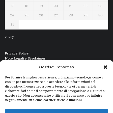
17
18
19
20
21
22
23
24
25
26
27
28
29
30
31
« Lug
Privacy Policy
Note Legali e Disclaimer
Interfaccia Modi DIgitali All in One
Gestisci Consenso
Contatti
Chi sono
Per fornire le migliori esperienze, utilizziamo tecnologie come i
cookie per memorizzare e/o accedere alle informazioni del
dispositivo. Il consenso a queste tecnologie ci permetterà di
elaborare dati come il comportamento di navigazione o ID unici su
questo sito. Non acconsentire o ritirare il consenso può influire
negativamente su alcune caratteristiche e funzioni.
Copyright © 2026
IZ4WNP.IT
Proudly powered by
WEBTOME.NET