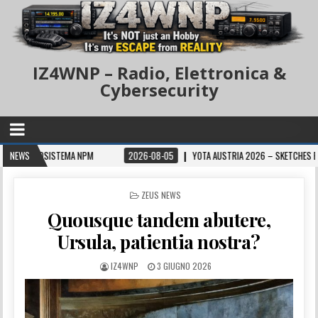
IZ4WNP – Radio, Elettronica &
Cybersecurity
EMA NPM
NEWS
2026-08-05
YOTA AUSTRIA 2026 – SKETCHES BY MILO, M9ILO
POSTED IN
ZEUS NEWS
Quousque tandem abutere,
Ursula, patientia nostra?
IZ4WNP
3 GIUGNO 2026