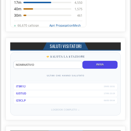
SALUTI VISITATORI
SALUTA LA STAZIONE
INVIA
ULTIMI CHE HANNO SALUTATO
IT9RYJ
29/05 15:51
IU5TUD
17/05 23:19
IZ0CLP
06/05 09:54
LOGBOOK COMPLETO →