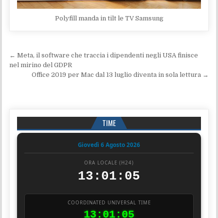
Polyfill manda in tilt le TV Samsung
Navigazione articoli
← Meta, il software che traccia i dipendenti negli USA finisce
nel mirino del GDPR
Office 2019 per Mac dal 13 luglio diventa in sola lettura →
TIME
Giovedì 6 Agosto 2026
ORA LOCALE (H24)
13:01:05
COORDINATED UNIVERSAL TIME
13:01:05