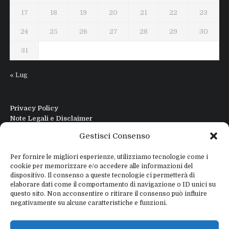
17
18
19
20
21
22
23
24
25
26
27
28
29
30
31
« Lug
Privacy Policy
Note Legali e Disclaimer
Interfaccia Modi DIgitali All in One
Gestisci Consenso
Contatti
Chi sono
Per fornire le migliori esperienze, utilizziamo tecnologie come i
cookie per memorizzare e/o accedere alle informazioni del
dispositivo. Il consenso a queste tecnologie ci permetterà di
elaborare dati come il comportamento di navigazione o ID unici su
questo sito. Non acconsentire o ritirare il consenso può influire
negativamente su alcune caratteristiche e funzioni.
Copyright © 2026
IZ4WNP.IT
Proudly powered by
WEBTOME.NET