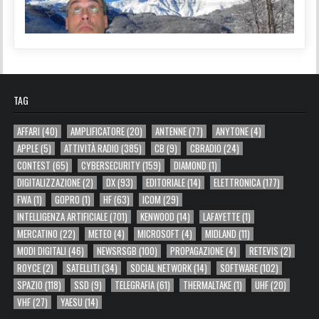
TAG
AFFARI
(40)
AMPLIFICATORE
(20)
ANTENNE
(77)
ANYTONE
(4)
APPLE
(5)
ATTIVITÀ RADIO
(385)
CB
(9)
CBRADIO
(24)
CONTEST
(65)
CYBERSECURITY
(159)
DIAMOND
(1)
DIGITALIZZAZIONE
(2)
DX
(93)
EDITORIALE
(14)
ELETTRONICA
(177)
FWA
(1)
GOPRO
(1)
HF
(63)
ICOM
(29)
INTELLIGENZA ARTIFICIALE
(701)
KENWOOD
(14)
LAFAYETTE
(1)
MERCATINO
(22)
METEO
(4)
MICROSOFT
(4)
MIDLAND
(11)
MODI DIGITALI
(46)
NEWSRSGB
(100)
PROPAGAZIONE
(4)
RETEVIS
(2)
ROYCE
(2)
SATELLITI
(34)
SOCIAL NETWORK
(14)
SOFTWARE
(102)
SPAZIO
(118)
SSD
(9)
TELEGRAFIA
(61)
THERMALTAKE
(1)
UHF
(20)
VHF
(27)
YAESU
(14)