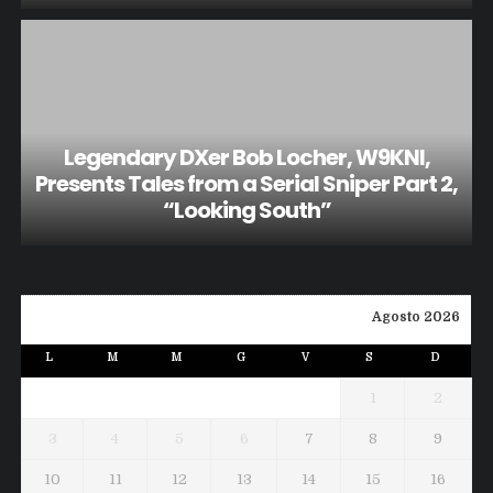
Legendary DXer Bob Locher, W9KNI,
Presents Tales from a Serial Sniper Part 2,
“Looking South”
Agosto 2026
L
M
M
G
V
S
D
1
2
3
4
5
6
7
8
9
10
11
12
13
14
15
16