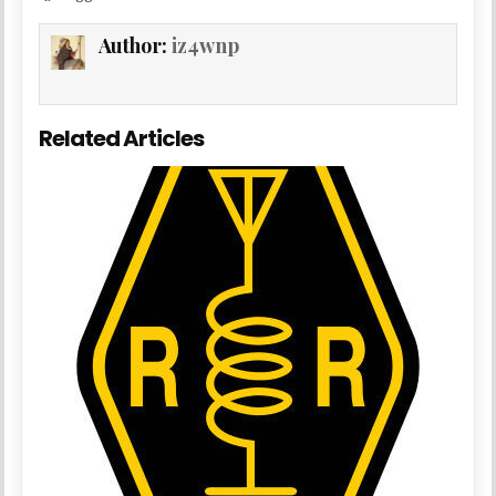
Author:
iz4wnp
Related Articles