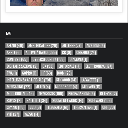
TAG
AFFARI
(40)
AMPLIFICATORE
(20)
ANTENNE
(77)
ANYTONE
(4)
APPLE
(6)
ATTIVITÀ RADIO
(385)
CB
(9)
CBRADIO
(24)
CONTEST
(65)
CYBERSECURITY
(159)
DIAMOND
(1)
DIGITALIZZAZIONE
(2)
DX
(93)
EDITORIALE
(14)
ELETTRONICA
(177)
FWA
(1)
GOPRO
(1)
HF
(63)
ICOM
(29)
INTELLIGENZA ARTIFICIALE
(701)
KENWOOD
(14)
LAFAYETTE
(1)
MERCATINO
(22)
METEO
(4)
MICROSOFT
(4)
MIDLAND
(11)
MODI DIGITALI
(46)
NEWSRSGB
(100)
PROPAGAZIONE
(4)
RETEVIS
(2)
ROYCE
(2)
SATELLITI
(34)
SOCIAL NETWORK
(14)
SOFTWARE
(102)
SPAZIO
(118)
SSD
(9)
TELEGRAFIA
(61)
THERMALTAKE
(1)
UHF
(20)
VHF
(27)
YAESU
(14)