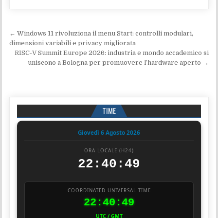
Navigazione articoli
← Windows 11 rivoluziona il menu Start: controlli modulari,
dimensioni variabili e privacy migliorata
RISC-V Summit Europe 2026: industria e mondo accademico si
uniscono a Bologna per promuovere l’hardware aperto →
TIME
Giovedì 6 Agosto 2026
ORA LOCALE (H24)
22:40:50
COORDINATED UNIVERSAL TIME
22:40:50
UTC / GMT