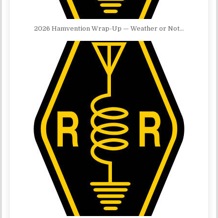
2026 Hamvention Wrap-Up — Weather or Not…