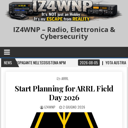
IZ4WNP – Radio, Elettronica &
Cybersecurity
NTE NELL’ECOSISTEMA NPM
NEWS
2026-08-05
YOTA AUSTRIA 2026 – SKETCHES 
POSTED IN
ARRL
Start Planning for ARRL Field
Day 2026
IZ4WNP
2 GIUGNO 2026