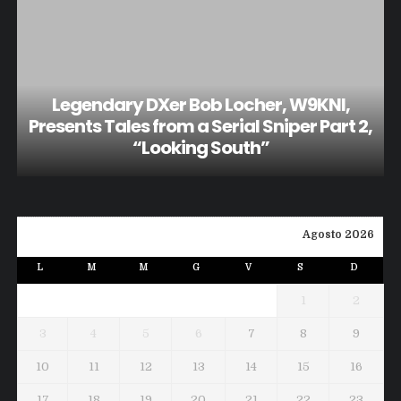
Legendary DXer Bob Locher, W9KNI,
Presents Tales from a Serial Sniper Part 2,
“Looking South”
Agosto 2026
L
M
M
G
V
S
D
1
2
3
4
5
6
7
8
9
10
11
12
13
14
15
16
17
18
19
20
21
22
23