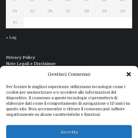
24
25
26
27
28
29
30
31
« Lug
Privacy Policy
Note Legali e Disclaimer
Interfaccia Modi DIgitali All in One
Gestisci Consenso
Contatti
Chi sono
Per fornire le migliori esperienze, utilizziamo tecnologie come i
cookie per memorizzare e/o accedere alle informazioni del
dispositivo. Il consenso a queste tecnologie ci permetterà di
elaborare dati come il comportamento di navigazione o ID unici su
questo sito. Non acconsentire o ritirare il consenso può influire
negativamente su alcune caratteristiche e funzioni.
Copyright © 2026
IZ4WNP.IT
Proudly powered by
WEBTOME.NET
Accetta
Privacy Policy