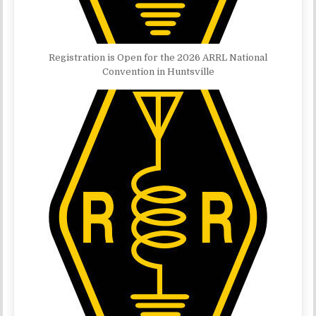
Registration is Open for the 2026 ARRL National
Convention in Huntsville