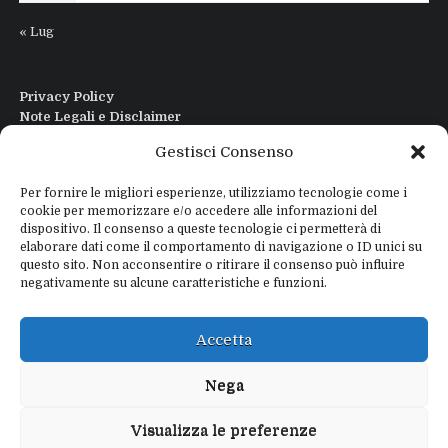
« Lug
Privacy Policy
Note Legali e Disclaimer
Interfaccia Modi DIgitali All in One
Gestisci Consenso
Contatti
Chi sono
Per fornire le migliori esperienze, utilizziamo tecnologie come i
cookie per memorizzare e/o accedere alle informazioni del
dispositivo. Il consenso a queste tecnologie ci permetterà di
elaborare dati come il comportamento di navigazione o ID unici su
questo sito. Non acconsentire o ritirare il consenso può influire
negativamente su alcune caratteristiche e funzioni.
Copyright © 2026
IZ4WNP.IT
Proudly powered by
WEBTOME.NET
Accetta
Privacy Policy
Disclaimer
Nega
Visualizza le preferenze