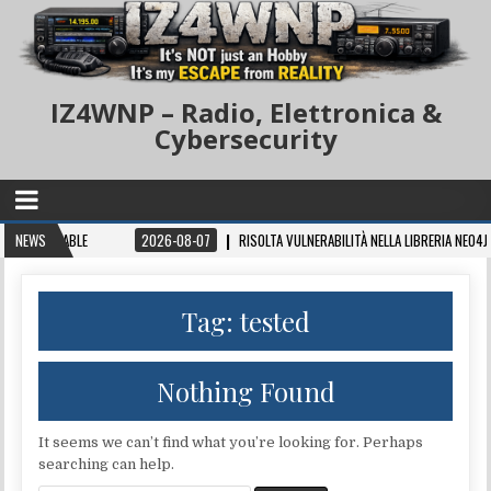
IZ4WNP – Radio, Elettronica &
Cybersecurity
VAILABLE
NEWS
2026-08-07
RISOLTA VULNERABILITÀ NELLA LIBRERIA NEO4J GRAPH
Tag:
tested
Nothing Found
It seems we can’t find what you’re looking for. Perhaps
searching can help.