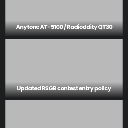
Anytone AT-5100 / Radioddity QT30
Updated RSGB contest entry policy