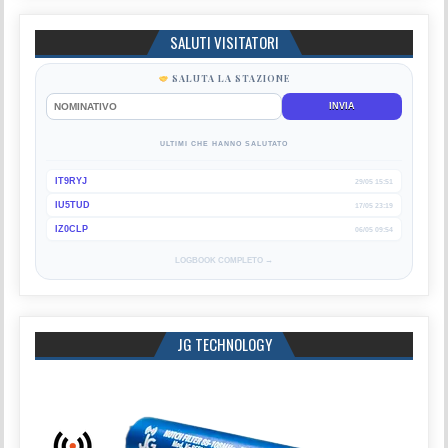
SALUTI VISITATORI
SALUTA LA STAZIONE
INVIA
ULTIMI CHE HANNO SALUTATO
IT9RYJ
29/05 15:51
IU5TUD
17/05 23:19
IZ0CLP
06/05 09:54
LOGBOOK COMPLETO →
JG TECHNOLOGY