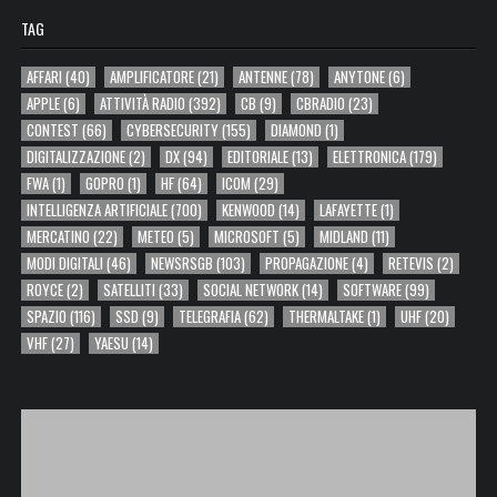
TAG
AFFARI
(40)
AMPLIFICATORE
(21)
ANTENNE
(78)
ANYTONE
(6)
APPLE
(6)
ATTIVITÀ RADIO
(392)
CB
(9)
CBRADIO
(23)
CONTEST
(66)
CYBERSECURITY
(155)
DIAMOND
(1)
DIGITALIZZAZIONE
(2)
DX
(94)
EDITORIALE
(13)
ELETTRONICA
(179)
FWA
(1)
GOPRO
(1)
HF
(64)
ICOM
(29)
INTELLIGENZA ARTIFICIALE
(700)
KENWOOD
(14)
LAFAYETTE
(1)
MERCATINO
(22)
METEO
(5)
MICROSOFT
(5)
MIDLAND
(11)
MODI DIGITALI
(46)
NEWSRSGB
(103)
PROPAGAZIONE
(4)
RETEVIS
(2)
ROYCE
(2)
SATELLITI
(33)
SOCIAL NETWORK
(14)
SOFTWARE
(99)
SPAZIO
(116)
SSD
(9)
TELEGRAFIA
(62)
THERMALTAKE
(1)
UHF
(20)
VHF
(27)
YAESU
(14)