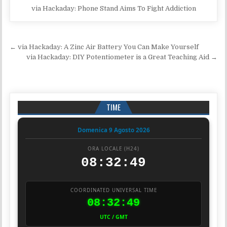
via Hackaday: Phone Stand Aims To Fight Addiction
Navigazione articoli
← via Hackaday: A Zinc Air Battery You Can Make Yourself
via Hackaday: DIY Potentiometer is a Great Teaching Aid →
TIME
Domenica 9 Agosto 2026
ORA LOCALE (H24)
08:32:50
COORDINATED UNIVERSAL TIME
08:32:50
UTC / GMT