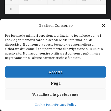
31
« Lug
Gestisci Consenso
Per fornire le migliori esperienze, utilizziamo tecnologie come i
Privacy Policy
cookie per memorizzare e/o accedere alle informazioni del
Note Legali e Disclaimer
dispositivo. Il consenso a queste tecnologie ci permetterà di
Interfaccia Modi DIgitali All in One
elaborare dati come il comportamento di navigazione o ID unici su
Contatti
questo sito. Non acconsentire o ritirare il consenso può influire
Chi sono
negativamente su alcune caratteristiche e funzioni.
Accetta
Nega
Copyright © 2026
IZ4WNP.IT
Visualizza le preferenze
Proudly powered by
WEBTOME.NET
Privacy Policy
Cookie Policy
Privacy Policy
Disclaimer