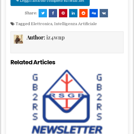
➜ Leggi l'articolo completo su twiar.net
Share:
Tagged
Elettronica
,
Intelligenza Artificiale
Author:
iz4wnp
Related Articles