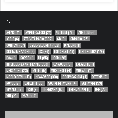
TAG
AFFARI
(41)
AMPLIFICATORE
(21)
ANTENNE
(78)
ANYTONE
(6)
APPLE
(6)
ATTIVITÀ RADIO
(392)
CB
(9)
CBRADIO
(23)
CONTEST
(67)
CYBERSECURITY
(152)
DIAMOND
(1)
DIGITALIZZAZIONE
(2)
DX
(96)
EDITORIALE
(13)
ELETTRONICA
(179)
FWA
(1)
GOPRO
(1)
HF
(65)
ICOM
(29)
INTELLIGENZA ARTIFICIALE
(698)
KENWOOD
(15)
LAFAYETTE
(1)
MERCATINO
(23)
METEO
(5)
MICROSOFT
(4)
MIDLAND
(11)
MODI DIGITALI
(47)
NEWSRSGB
(100)
PROPAGAZIONE
(4)
RETEVIS
(2)
ROYCE
(2)
SATELLITI
(36)
SOCIAL NETWORK
(14)
SOFTWARE
(99)
SPAZIO
(118)
SSD
(9)
TELEGRAFIA
(63)
THERMALTAKE
(1)
UHF
(20)
VHF
(27)
YAESU
(14)