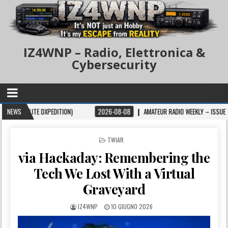
IZ4WNP – Radio, Elettronica &
Cybersecurity
ITE DXPEDITION)
NEWS
2026-08-08
AMATEUR RADIO WEEKLY – ISSUE 433
POSTED IN
TWIAR
via Hackaday: Remembering the
Tech We Lost With a Virtual
Graveyard
IZ4WNP
10 GIUGNO 2026