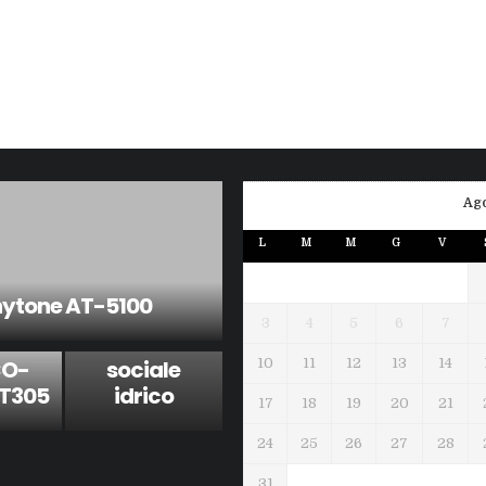
Ag
Phishing con
L
M
M
G
V
il logo ARERA:
attenzione
ytone AT-5100
alle email sul
3
4
5
6
7
bonus
CO-
sociale
10
11
12
13
14
4T305
idrico
17
18
19
20
21
24
25
26
27
28
31