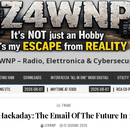
WNP – Radio, Elettronica & Cybersecu
TINO HAM
DOWNLOADS
INTERFACCIA “ALL IN ONE” MODI DIGITALI
UTILITY
NG ETC.
2026-08-07
ANYTONE AT-5100
2026-08-07
RCA CO-P
POSTED IN
TWIAR
 Hackaday: The Email Of The Future In
IZ4WNP
12 GIUGNO 2026