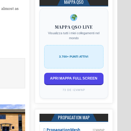
MAPPA QSO
 almost as
MAPPA QSO LIVE
Visualizza tutti i miei collegamenti nel
mondo
3.700+ PUNTI ATTIVI
APRI MAPPA FULL SCREEN
73 DE IZ4WNP
PROPAGATION MAP