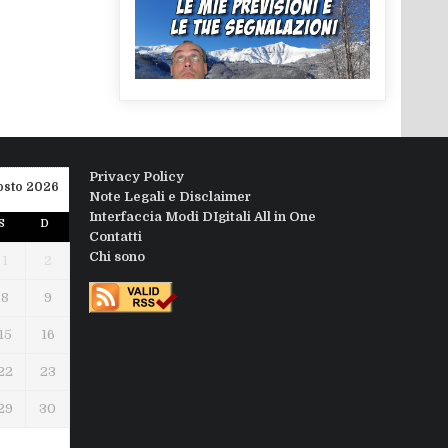
Privacy Policy
osto 2026
Note Legali e Disclaimer
Interfaccia Modi DIgitali All in One
S
D
Contatti
Chi sono
1
2
8
9
15
16
22
23
29
30