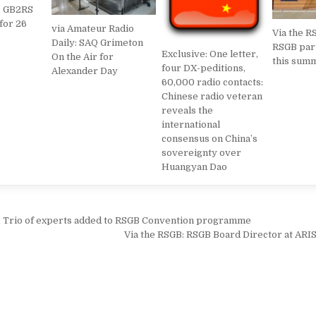
: GB2RS
for 26
via Amateur Radio
Via the RS
Daily: SAQ Grimeton
RSGB par
Exclusive: One letter,
On the Air for
this sum
four DX-peditions,
Alexander Day
60,000 radio contacts:
Chinese radio veteran
reveals the
international
consensus on China’s
sovereignty over
Huangyan Dao
ione articoli
: Trio of experts added to RSGB Convention programme
Via the RSGB: RSGB Board Director at AR