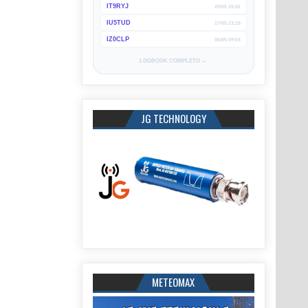
IT9RYJ
29/05 15:51
IU5TUD
17/05 23:19
IZ0CLP
06/05 09:54
LOGBOOK COMPLETO →
JG TECHNOLOGY
METEOMAX