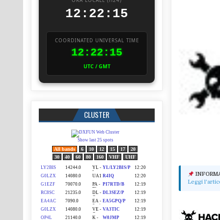
ORA LOCALE (H24)
12:22:17
COORDINATED UNIVERSAL TIME
12:22:17
UTC / GMT
CLUSTER
INFORM
Leggi l'arti