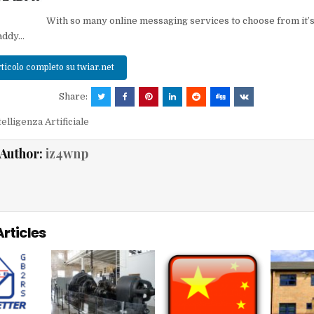
With so many online messaging services to choose from it’s
daddy…
rticolo completo su twiar.net
Share:
telligenza Artificiale
Author:
iz4wnp
Articles