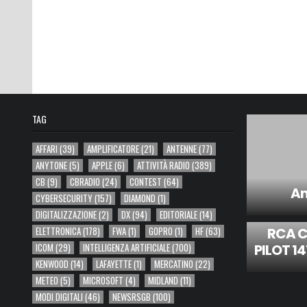
TAG
AFFARI
(39)
AMPLIFICATORE
(21)
ANTENNE
(77)
ANYTONE
(5)
APPLE
(6)
ATTIVITÀ RADIO
(389)
CB
(9)
CBRADIO
(24)
CONTEST
(64)
An
CYBERSECURITY
(157)
DIAMOND
(1)
DIGITALIZZAZIONE
(2)
DX
(94)
EDITORIALE
(14)
RCA 
ELETTRONICA
(178)
FWA
(1)
GOPRO
(1)
HF
(63)
PILOT 1
ICOM
(29)
INTELLIGENZA ARTIFICIALE
(700)
KENWOOD
(14)
LAFAYETTE
(1)
MERCATINO
(22)
METEO
(5)
MICROSOFT
(4)
MIDLAND
(11)
MODI DIGITALI
(46)
NEWSRSGB
(100)