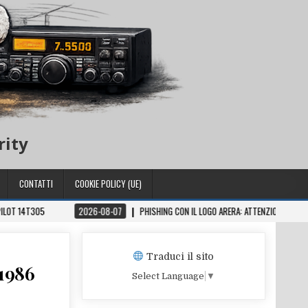
rity
CONTATTI
COOKIE POLICY (UE)
ILOT 14T305
2026-08-07
PHISHING CON IL LOGO ARERA: ATTENZIONE ALLE 
Traduci il sito
 1986
Select Language
▼