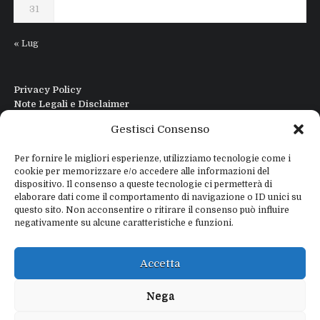
31
« Lug
Privacy Policy
Note Legali e Disclaimer
Interfaccia Modi DIgitali All in One
Gestisci Consenso
Contatti
Chi sono
Per fornire le migliori esperienze, utilizziamo tecnologie come i
cookie per memorizzare e/o accedere alle informazioni del
dispositivo. Il consenso a queste tecnologie ci permetterà di
elaborare dati come il comportamento di navigazione o ID unici su
questo sito. Non acconsentire o ritirare il consenso può influire
negativamente su alcune caratteristiche e funzioni.
Copyright © 2026
IZ4WNP.IT
Proudly powered by
WEBTOME.NET
Accetta
Privacy Policy
Disclaimer
Nega