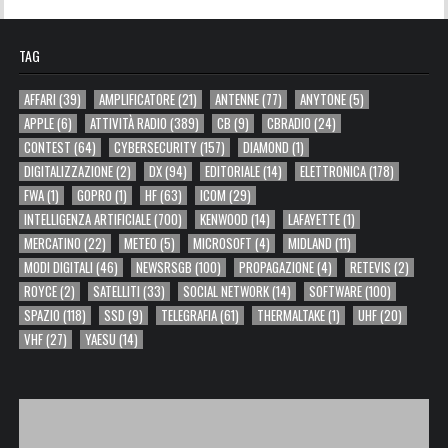
TAG
AFFARI
(39)
AMPLIFICATORE
(21)
ANTENNE
(77)
ANYTONE
(5)
APPLE
(6)
ATTIVITÀ RADIO
(389)
CB
(9)
CBRADIO
(24)
CONTEST
(64)
CYBERSECURITY
(157)
DIAMOND
(1)
DIGITALIZZAZIONE
(2)
DX
(94)
EDITORIALE
(14)
ELETTRONICA
(178)
FWA
(1)
GOPRO
(1)
HF
(63)
ICOM
(29)
INTELLIGENZA ARTIFICIALE
(700)
KENWOOD
(14)
LAFAYETTE
(1)
MERCATINO
(22)
METEO
(5)
MICROSOFT
(4)
MIDLAND
(11)
MODI DIGITALI
(46)
NEWSRSGB
(100)
PROPAGAZIONE
(4)
RETEVIS
(2)
ROYCE
(2)
SATELLITI
(33)
SOCIAL NETWORK
(14)
SOFTWARE
(100)
SPAZIO
(118)
SSD
(9)
TELEGRAFIA
(61)
THERMALTAKE
(1)
UHF
(20)
VHF
(27)
YAESU
(14)