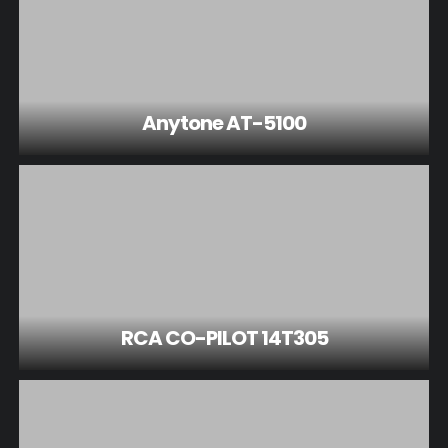
Anytone AT-5100
RCA CO-PILOT 14T305