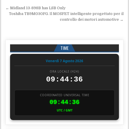
Navigazione articoli
← Midland 13-898B has LSB Only
Toshiba TB9M030FG. Il MOSFET intelligente progettato per il
controllo dei motori automotive →
TIME
Venerdì 7 Agosto 2026
ORA LOCALE (H24)
09:44:37
COORDINATED UNIVERSAL TIME
09:44:37
UTC / GMT