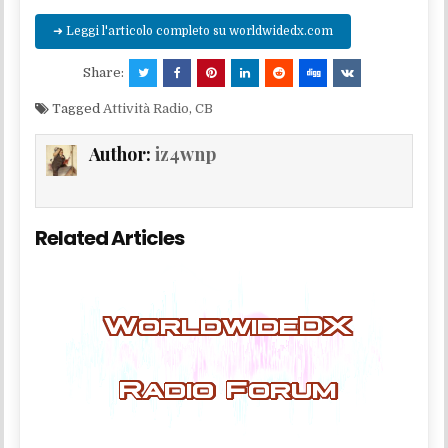
➜ Leggi l'articolo completo su worldwidedx.com
Share:
Tagged
Attività Radio
,
CB
Author:
iz4wnp
Related Articles