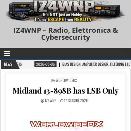
IZ4WNP – Radio, Elettronica &
Cybersecurity
LT 616
NEWS
2026-08-06
BIAS DESIGN, AMPLIFIER DESIGN, FILTERING ETC.
POSTED IN
WORLDWIDEDX
Midland 13-898B has LSB Only
IZ4WNP
17 GIUGNO 2026