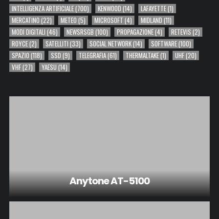
INTELLIGENZA ARTIFICIALE
(700)
KENWOOD
(14)
LAFAYETTE
(1)
MERCATINO
(22)
METEO
(5)
MICROSOFT
(4)
MIDLAND
(11)
MODI DIGITALI
(46)
NEWSRSGB
(100)
PROPAGAZIONE
(4)
RETEVIS
(2)
ROYCE
(2)
SATELLITI
(33)
SOCIAL NETWORK
(14)
SOFTWARE
(100)
SPAZIO
(118)
SSD
(9)
TELEGRAFIA
(61)
THERMALTAKE
(1)
UHF
(20)
VHF
(27)
YAESU
(14)
Anytone AT-5100