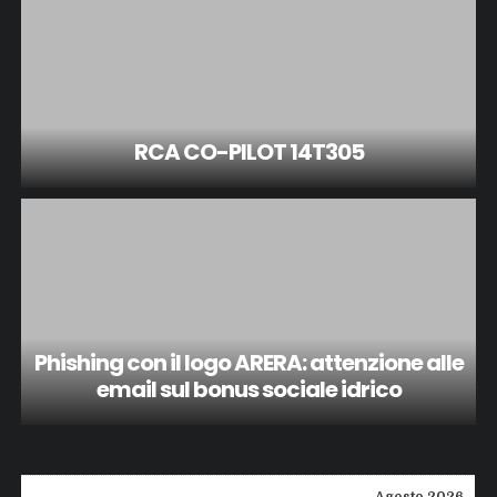
RCA CO-PILOT 14T305
Phishing con il logo ARERA: attenzione alle
email sul bonus sociale idrico