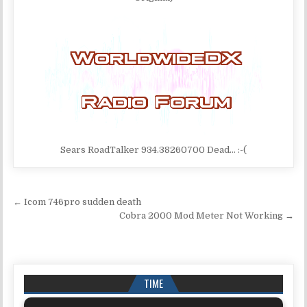
Sears RoadTalker 934.38260700 Dead… :-(
Navigazione articoli
← Icom 746pro sudden death
Cobra 2000 Mod Meter Not Working →
TIME