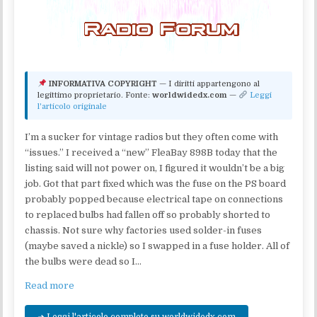
INFORMATIVA COPYRIGHT
— I diritti appartengono al
legittimo proprietario. Fonte:
worldwidedx.com
—
Leggi
l'articolo originale
I’m a sucker for vintage radios but they often come with
“issues.” I received a “new” FleaBay 898B today that the
listing said will not power on, I figured it wouldn’t be a big
job. Got that part fixed which was the fuse on the PS board
probably popped because electrical tape on connections
to replaced bulbs had fallen off so probably shorted to
chassis. Not sure why factories used solder-in fuses
(maybe saved a nickle) so I swapped in a fuse holder. All of
the bulbs were dead so I…
Read more