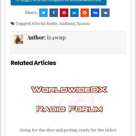
➜ Leggi l'articolo completo su worldwidedx.com
Share:
Tagged
Attività Radio
,
midland
,
Spazio
Author:
iz4wnp
Related Articles
Going for the dive and getting ready for the ticket