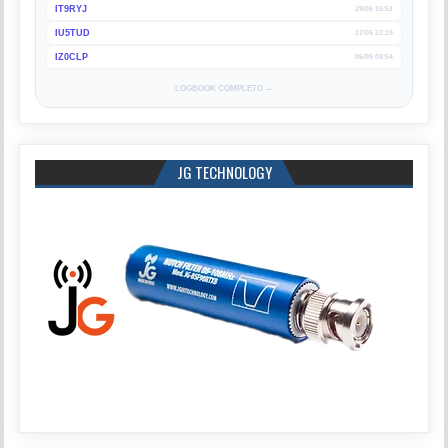
IT9RYJ
29/05 15:51
IU5TUD
17/05 23:19
IZ0CLP
06/05 09:54
LOGBOOK COMPLETO →
JG TECHNOLOGY