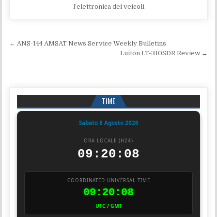
l’elettronica dei veicoli
Navigazione articoli
← ANS-144 AMSAT News Service Weekly Bulletins
Luiton LT-310SDR Review →
TIME
Sabato 8 Agosto 2026
ORA LOCALE (H24)
09:20:08
COORDINATED UNIVERSAL TIME
09:20:08
UTC / GMT