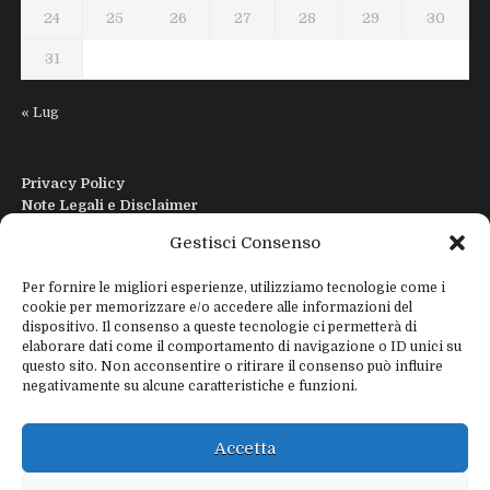
24
25
26
27
28
29
30
31
« Lug
Privacy Policy
Note Legali e Disclaimer
Interfaccia Modi DIgitali All in One
Gestisci Consenso
Contatti
Chi sono
Per fornire le migliori esperienze, utilizziamo tecnologie come i
cookie per memorizzare e/o accedere alle informazioni del
dispositivo. Il consenso a queste tecnologie ci permetterà di
elaborare dati come il comportamento di navigazione o ID unici su
questo sito. Non acconsentire o ritirare il consenso può influire
negativamente su alcune caratteristiche e funzioni.
Copyright © 2026
IZ4WNP.IT
Proudly powered by
WEBTOME.NET
Accetta
Privacy Policy
Disclaimer