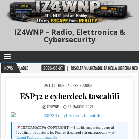
IZ4WNP – Radio, Elettronica &
Cybersecurity
VAILABLE
NEWS
2026-08-07
RISOLTA VULNERABILITÀ NELLA LIBRERIA NEO4J GRAP
POSTED IN
ELETTRONICA OPEN SOURCE
ESP32 e cyberdeck tascabili
IZ4WNP
24 MAGGIO 2026
INFORMATIVA COPYRIGHT
— I diritti appartengono al
legittimo proprietario. Fonte:
it.emcelettronica.com
—
Leggi l'articolo originale