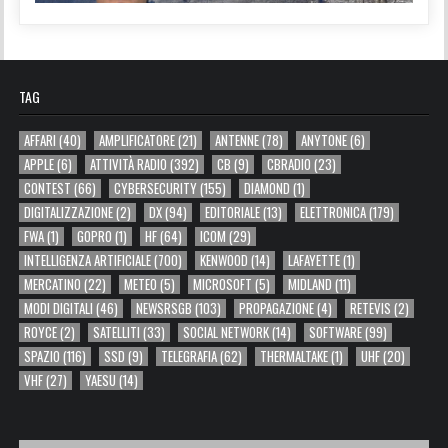
TAG
AFFARI
(40)
AMPLIFICATORE
(21)
ANTENNE
(78)
ANYTONE
(6)
APPLE
(6)
ATTIVITÀ RADIO
(392)
CB
(9)
CBRADIO
(23)
CONTEST
(66)
CYBERSECURITY
(155)
DIAMOND
(1)
DIGITALIZZAZIONE
(2)
DX
(94)
EDITORIALE
(13)
ELETTRONICA
(179)
FWA
(1)
GOPRO
(1)
HF
(64)
ICOM
(29)
INTELLIGENZA ARTIFICIALE
(700)
KENWOOD
(14)
LAFAYETTE
(1)
MERCATINO
(22)
METEO
(5)
MICROSOFT
(5)
MIDLAND
(11)
MODI DIGITALI
(46)
NEWSRSGB
(103)
PROPAGAZIONE
(4)
RETEVIS
(2)
ROYCE
(2)
SATELLITI
(33)
SOCIAL NETWORK
(14)
SOFTWARE
(99)
SPAZIO
(116)
SSD
(9)
TELEGRAFIA
(62)
THERMALTAKE
(1)
UHF
(20)
VHF
(27)
YAESU
(14)