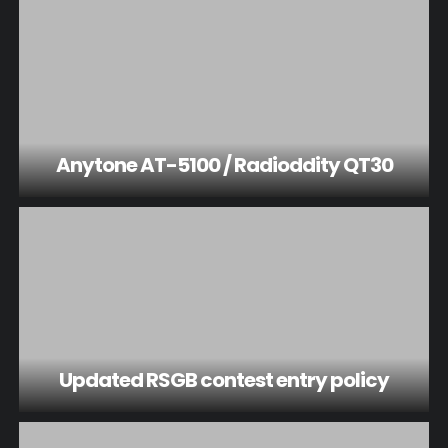
Anytone AT-5100 / Radioddity QT30
Updated RSGB contest entry policy