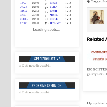
Tagged
I
Related 
SPEDIZIONI ATTIVE
⚠ Dati non disponibili.
ISO ECIFT12
galaxy 36001
PROSSIME SPEDIZIONI
⚠ Dati non disponibili.
Navigaz
← My updated 