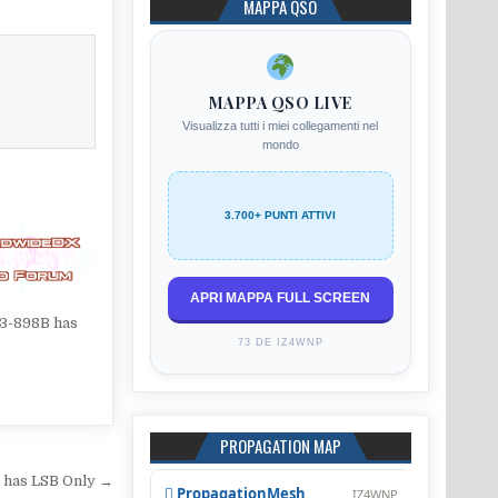
MAPPA QSO
MAPPA QSO LIVE
Visualizza tutti i miei collegamenti nel
mondo
3.700+ PUNTI ATTIVI
APRI MAPPA FULL SCREEN
13-898B has
73 DE IZ4WNP
PROPAGATION MAP
 has LSB Only →