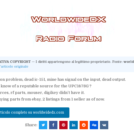
ATIVA COPYRIGHT
— I diritti appartengono al legittimo proprietario. Fonte:
worl
'articolo originale
n problem, dead ic-151, mine has signal on the input, dead output.
know of a reputable source for the UPC1678G ?
ces, rf parts, mouser, digikey didn’t have it.
buying parts from ebay, 2 listings from 1 seller as of now.
articolo completo su worldwidedx.com
Share: