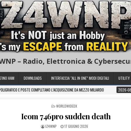
WNP – Radio, Elettronica & Cybersecu
TINO HAM
DOWNLOADS
INTERFACCIA “ALL IN ONE” MODI DIGITALI
UTILITY
POSTE COMPLETANO L’ACQUISIZIONE DA MEZZO MILIARDO
2026-08-05
VIA HA
POSTED IN
WORLDWIDEDX
Icom 746pro sudden death
IZ4WNP
17 GIUGNO 2026