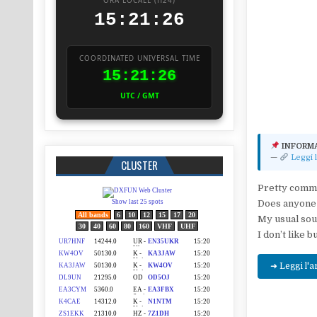
ORA LOCALE (H24)
15:21:27
COORDINATED UNIVERSAL TIME
15:21:27
UTC / GMT
INFORM
—
Leggi l
CLUSTER
Pretty commo
Does anyone 
My usual sour
I don’t like 
➜ Leggi l'