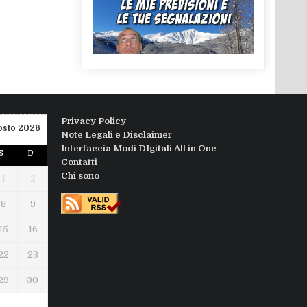
Privacy Policy
osto 2026
Note Legali e Disclaimer
Interfaccia Modi DIgitali All in One
S
D
Contatti
Chi sono
1
2
8
9
15
16
22
23
29
30