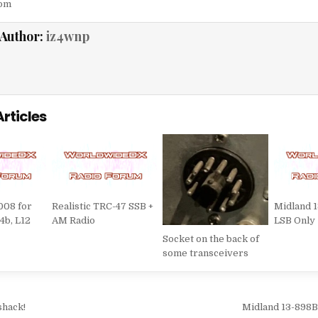
com
Author:
iz4wnp
Articles
008 for
Realistic TRC-47 SSB +
Midland 
4b, L12
AM Radio
LSB Only
Socket on the back of
some transceivers
ione articoli
shack!
Midland 13-898B