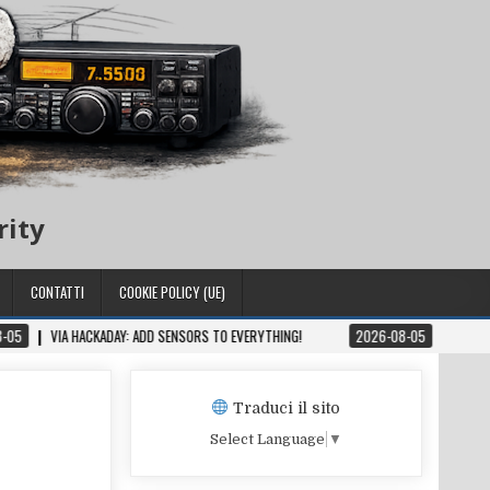
rity
CONTATTI
COOKIE POLICY (UE)
CKADAY: ADD SENSORS TO EVERYTHING!
2026-08-05
LEGENDARY DXER BOB L
Traduci il sito
Select Language
▼