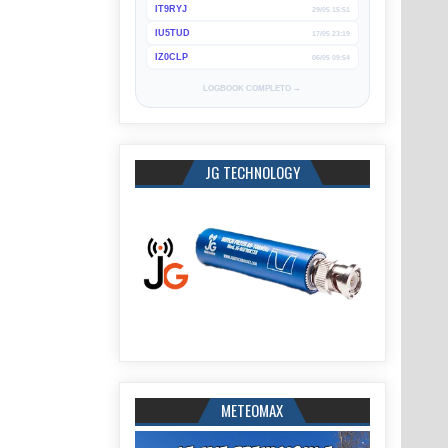
IT9RYJ
29/05 15:51
IU5TUD
17/05 23:19
IZ0CLP
06/05 09:54
LOGBOOK COMPLETO →
JG TECHNOLOGY
METEOMAX