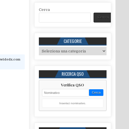
Cerca
Cerca
CATEGORIE
Categorie
dwidedx.com
RICERCA QSO
Verifica QSO
Cerca
Inserisci nominativo.