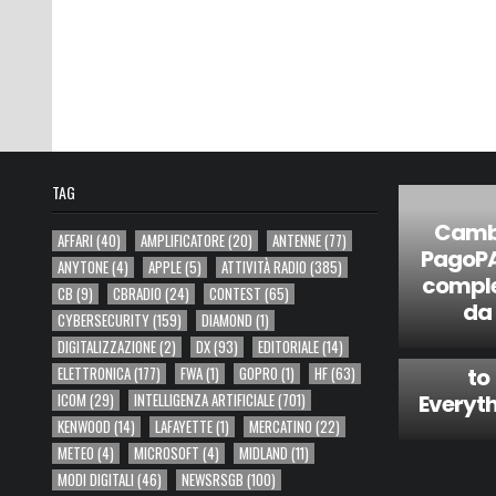
TAG
Cambi
AFFARI
(40)
AMPLIFICATORE
(20)
ANTENNE
(77)
PagoPA:
ANYTONE
(4)
APPLE
(5)
ATTIVITÀ RADIO
(385)
comple
via
CB
(9)
CBRADIO
(24)
CONTEST
(65)
da
Hacka
CYBERSECURITY
(159)
DIAMOND
(1)
Add Se
DIGITALIZZAZIONE
(2)
DX
(93)
EDITORIALE
(14)
to
ELETTRONICA
(177)
FWA
(1)
GOPRO
(1)
HF
(63)
Everyth
ICOM
(29)
INTELLIGENZA ARTIFICIALE
(701)
KENWOOD
(14)
LAFAYETTE
(1)
MERCATINO
(22)
METEO
(4)
MICROSOFT
(4)
MIDLAND
(11)
MODI DIGITALI
(46)
NEWSRSGB
(100)