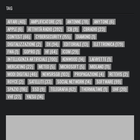
TAG
AFFARI
(40)
AMPLIFICATORE
(21)
ANTENNE
(78)
ANYTONE
(6)
APPLE
(6)
ATTIVITÀ RADIO
(392)
CB
(9)
CBRADIO
(23)
CONTEST
(66)
CYBERSECURITY
(155)
DIAMOND
(1)
DIGITALIZZAZIONE
(2)
DX
(94)
EDITORIALE
(13)
ELETTRONICA
(179)
FWA
(1)
GOPRO
(1)
HF
(64)
ICOM
(29)
INTELLIGENZA ARTIFICIALE
(700)
KENWOOD
(14)
LAFAYETTE
(1)
MERCATINO
(22)
METEO
(5)
MICROSOFT
(5)
MIDLAND
(11)
MODI DIGITALI
(46)
NEWSRSGB
(103)
PROPAGAZIONE
(4)
RETEVIS
(2)
ROYCE
(2)
SATELLITI
(33)
SOCIAL NETWORK
(14)
SOFTWARE
(99)
SPAZIO
(116)
SSD
(9)
TELEGRAFIA
(62)
THERMALTAKE
(1)
UHF
(20)
VHF
(27)
YAESU
(14)