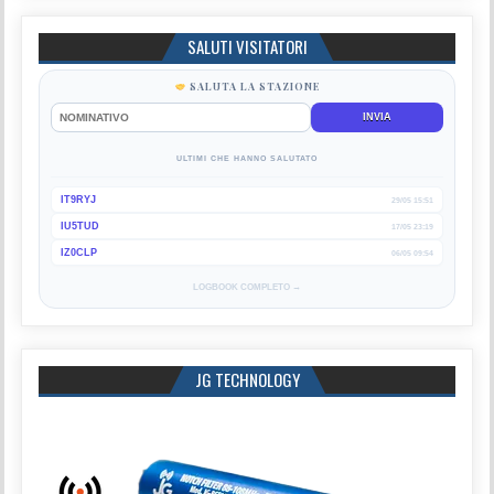
SALUTI VISITATORI
SALUTA LA STAZIONE
INVIA
ULTIMI CHE HANNO SALUTATO
IT9RYJ
29/05 15:51
IU5TUD
17/05 23:19
IZ0CLP
06/05 09:54
LOGBOOK COMPLETO →
JG TECHNOLOGY