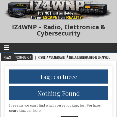
IZ4WNP – Radio, Elettronica &
Cybersecurity
2026-08-07
NEWS
RISOLTA VULNERABILITÀ NELLA LIBRERIA NEO4J GRAPHQL
202
Tag:
cartucce
Nothing Found
It seems we can’t find what you’re looking for. Perhaps
searching can help.