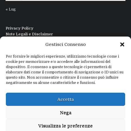
« Lug
Privacy Policy
Note Legali e Disclaimer
Interfaccia Modi DIgitali All in One
Gestisci Consenso
Contatti
Chi sono
Per fornire le migliori esperienze, utilizziamo tecnologie come i
cookie per memorizzare e/o accedere alle informazioni del
dispositivo. Il consenso a queste tecnologie ci permetterà di
elaborare dati come il comportamento di navigazione o ID unici su
questo sito. Non acconsentire o ritirare il consenso può influire
negativamente su alcune caratteristiche e funzioni.
Copyright © 2026
IZ4WNP.IT
Proudly powered by
WEBTOME.NET
Accetta
Privacy Policy
Disclaimer
Nega
Visualizza le preferenze