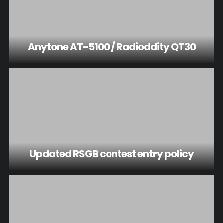
Anytone AT-5100 / Radioddity QT30
Updated RSGB contest entry policy