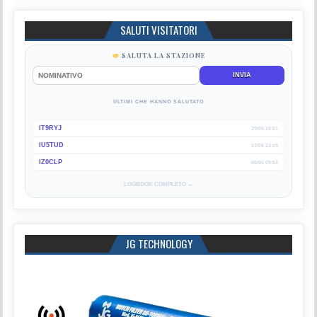
SALUTI VISITATORI
SALUTA LA STAZIONE
INVIA
ULTIMI CHE HANNO SALUTATO
IT9RYJ
29/05 15:51
IU5TUD
17/05 23:19
IZ0CLP
06/05 09:54
LOGBOOK COMPLETO →
JG TECHNOLOGY