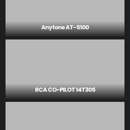
Anytone AT-5100
RCA CO-PILOT 14T305