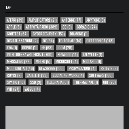
TAG
AFFARI
(39)
AMPLIFICATORE
(21)
ANTENNE
(77)
ANYTONE
(5)
APPLE
(6)
ATTIVITÀ RADIO
(389)
CB
(9)
CBRADIO
(24)
CONTEST
(64)
CYBERSECURITY
(157)
DIAMOND
(1)
DIGITALIZZAZIONE
(2)
DX
(94)
EDITORIALE
(14)
ELETTRONICA
(178)
FWA
(1)
GOPRO
(1)
HF
(63)
ICOM
(29)
INTELLIGENZA ARTIFICIALE
(700)
KENWOOD
(14)
LAFAYETTE
(1)
MERCATINO
(22)
METEO
(5)
MICROSOFT
(4)
MIDLAND
(11)
MODI DIGITALI
(46)
NEWSRSGB
(100)
PROPAGAZIONE
(4)
RETEVIS
(2)
ROYCE
(2)
SATELLITI
(33)
SOCIAL NETWORK
(14)
SOFTWARE
(100)
SPAZIO
(118)
SSD
(9)
TELEGRAFIA
(61)
THERMALTAKE
(1)
UHF
(20)
VHF
(27)
YAESU
(14)