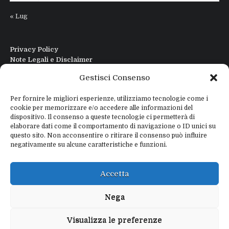
« Lug
Privacy Policy
Note Legali e Disclaimer
Interfaccia Modi DIgitali All in One
Gestisci Consenso
Contatti
Chi sono
Per fornire le migliori esperienze, utilizziamo tecnologie come i
cookie per memorizzare e/o accedere alle informazioni del
dispositivo. Il consenso a queste tecnologie ci permetterà di
elaborare dati come il comportamento di navigazione o ID unici su
questo sito. Non acconsentire o ritirare il consenso può influire
negativamente su alcune caratteristiche e funzioni.
Copyright © 2026
IZ4WNP.IT
Proudly powered by
WEBTOME.NET
Accetta
Privacy Policy
Disclaimer
Nega
Visualizza le preferenze