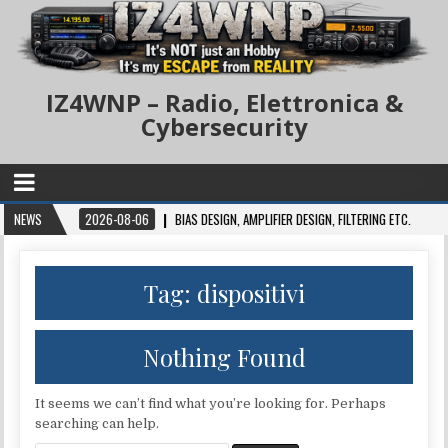
IZ4WNP – Radio, Elettronica &
Cybersecurity
6
NEWS
2026-08-06
BIAS DESIGN, AMPLIFIER DESIGN, FILTERING ETC.
2026
Tag:
dispositivi
Nothing Found
It seems we can’t find what you’re looking for. Perhaps
searching can help.