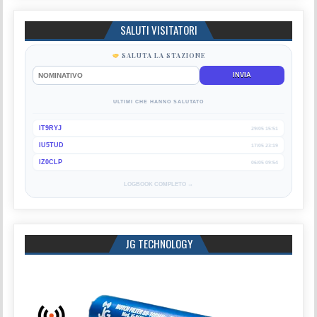
SALUTI VISITATORI
SALUTA LA STAZIONE
INVIA
ULTIMI CHE HANNO SALUTATO
IT9RYJ
29/05 15:51
IU5TUD
17/05 23:19
IZ0CLP
06/05 09:54
LOGBOOK COMPLETO →
JG TECHNOLOGY