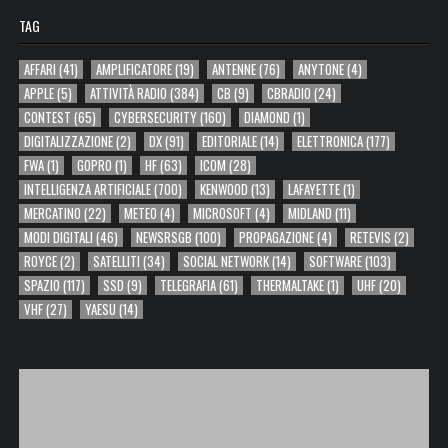
TAG
AFFARI
(41)
AMPLIFICATORE
(19)
ANTENNE
(76)
ANYTONE
(4)
APPLE
(5)
ATTIVITÀ RADIO
(384)
CB
(9)
CBRADIO
(24)
CONTEST
(65)
CYBERSECURITY
(160)
DIAMOND
(1)
DIGITALIZZAZIONE
(2)
DX
(91)
EDITORIALE
(14)
ELETTRONICA
(177)
FWA
(1)
GOPRO
(1)
HF
(63)
ICOM
(28)
INTELLIGENZA ARTIFICIALE
(700)
KENWOOD
(13)
LAFAYETTE
(1)
MERCATINO
(22)
METEO
(4)
MICROSOFT
(4)
MIDLAND
(11)
MODI DIGITALI
(46)
NEWSRSGB
(100)
PROPAGAZIONE
(4)
RETEVIS
(2)
ROYCE
(2)
SATELLITI
(34)
SOCIAL NETWORK
(14)
SOFTWARE
(103)
SPAZIO
(117)
SSD
(9)
TELEGRAFIA
(61)
THERMALTAKE
(1)
UHF
(20)
VHF
(27)
YAESU
(14)