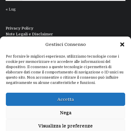
« Lug
Privacy Policy
Note Legali e Disclaimer
Interfaccia Modi DIgitali All in One
Gestisci Consenso
Contatti
Chi sono
Per fornire le migliori esperienze, utilizziamo tecnologie come i
cookie per memorizzare e/o accedere alle informazioni del
dispositivo. Il consenso a queste tecnologie ci permetterà di
elaborare dati come il comportamento di navigazione o ID unici su
questo sito. Non acconsentire o ritirare il consenso può influire
negativamente su alcune caratteristiche e funzioni.
Copyright © 2026
IZ4WNP.IT
Proudly powered by
WEBTOME.NET
Accetta
Privacy Policy
Disclaimer
Nega
Visualizza le preferenze