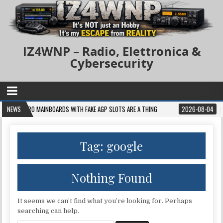
IZ4WNP – Radio, Elettronica &
Cybersecurity
RETRO MAINBOARDS WITH FAKE AGP SLOTS ARE A THING
NEWS
2026-08-04
ARRL E
Tag:
google
Nothing Found
It seems we can’t find what you’re looking for. Perhaps
searching can help.