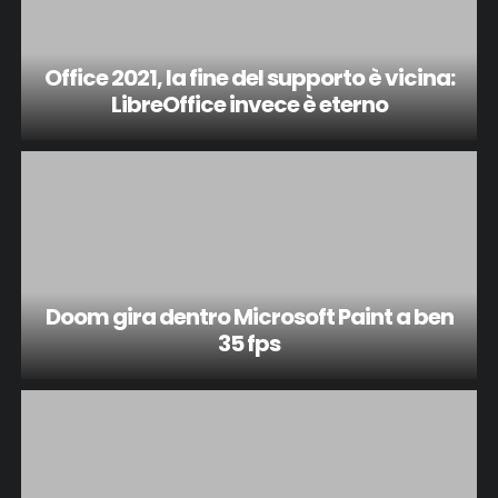
Office 2021, la fine del supporto è vicina:
LibreOffice invece è eterno
Doom gira dentro Microsoft Paint a ben
35 fps