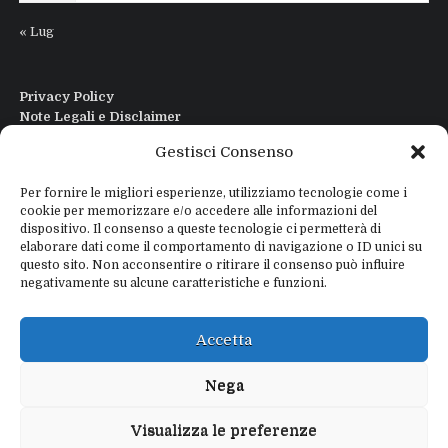
« Lug
Privacy Policy
Note Legali e Disclaimer
Interfaccia Modi DIgitali All in One
Gestisci Consenso
Contatti
Chi sono
Per fornire le migliori esperienze, utilizziamo tecnologie come i
cookie per memorizzare e/o accedere alle informazioni del
dispositivo. Il consenso a queste tecnologie ci permetterà di
elaborare dati come il comportamento di navigazione o ID unici su
questo sito. Non acconsentire o ritirare il consenso può influire
negativamente su alcune caratteristiche e funzioni.
Copyright © 2026
IZ4WNP.IT
Proudly powered by
WEBTOME.NET
Accetta
Privacy Policy
Disclaimer
Nega
Visualizza le preferenze