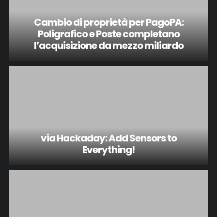
Cambio di proprietà per PagoPA:
Poligrafico e Poste completano
l’acquisizione da mezzo miliardo
via Hackaday: Add Sensors to
Everything!