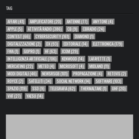
TAG
AFFARI
(41)
AMPLIFICATORE
(20)
ANTENNE
(77)
ANYTONE
(4)
APPLE
(5)
ATTIVITÀ RADIO
(386)
CB
(9)
CBRADIO
(24)
CONTEST
(66)
CYBERSECURITY
(161)
DIAMOND
(1)
DIGITALIZZAZIONE
(2)
DX
(93)
EDITORIALE
(14)
ELETTRONICA
(179)
FWA
(1)
GOPRO
(1)
HF
(63)
ICOM
(29)
INTELLIGENZA ARTIFICIALE
(706)
KENWOOD
(14)
LAFAYETTE
(1)
MERCATINO
(22)
METEO
(4)
MICROSOFT
(4)
MIDLAND
(11)
MODI DIGITALI
(46)
NEWSRSGB
(101)
PROPAGAZIONE
(4)
RETEVIS
(2)
ROYCE
(2)
SATELLITI
(34)
SOCIAL NETWORK
(14)
SOFTWARE
(103)
SPAZIO
(119)
SSD
(9)
TELEGRAFIA
(62)
THERMALTAKE
(1)
UHF
(20)
VHF
(27)
YAESU
(14)