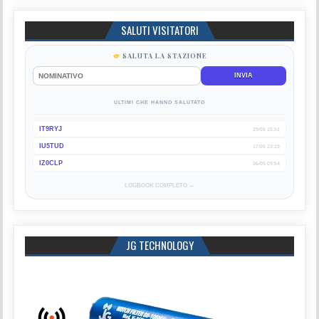
SALUTI VISITATORI
SALUTA LA STAZIONE
INVIA
ULTIMI CHE HANNO SALUTATO
IT9RYJ
29/05 15:51
IU5TUD
17/05 23:19
IZ0CLP
06/05 09:54
LOGBOOK COMPLETO →
JG TECHNOLOGY