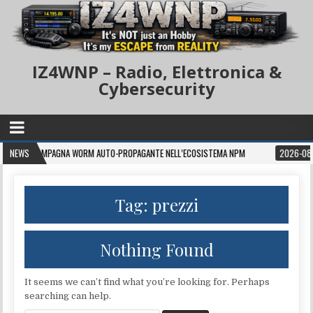
IZ4WNP – Radio, Elettronica &
Cybersecurity
CAMPAGNA WORM AUTO-PROPAGANTE NELL’ECOSISTEMA NPM
NEWS
2026-08-05
Y
Tag:
prezzi
Nothing Found
It seems we can’t find what you’re looking for. Perhaps
searching can help.