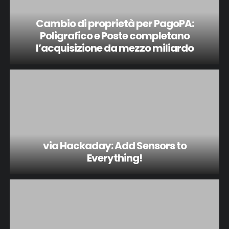
Cambio di proprietà per PagoPA:
Poligrafico e Poste completano
l’acquisizione da mezzo miliardo
via Hackaday: Add Sensors to
Everything!