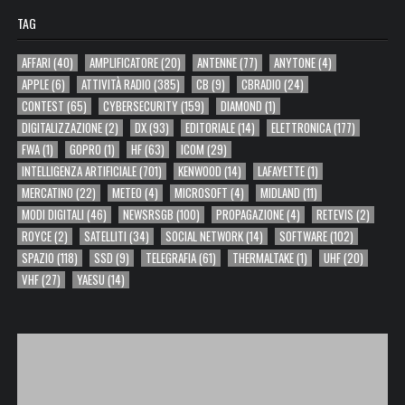
TAG
AFFARI
(40)
AMPLIFICATORE
(20)
ANTENNE
(77)
ANYTONE
(4)
APPLE
(6)
ATTIVITÀ RADIO
(385)
CB
(9)
CBRADIO
(24)
CONTEST
(65)
CYBERSECURITY
(159)
DIAMOND
(1)
DIGITALIZZAZIONE
(2)
DX
(93)
EDITORIALE
(14)
ELETTRONICA
(177)
FWA
(1)
GOPRO
(1)
HF
(63)
ICOM
(29)
INTELLIGENZA ARTIFICIALE
(701)
KENWOOD
(14)
LAFAYETTE
(1)
MERCATINO
(22)
METEO
(4)
MICROSOFT
(4)
MIDLAND
(11)
MODI DIGITALI
(46)
NEWSRSGB
(100)
PROPAGAZIONE
(4)
RETEVIS
(2)
ROYCE
(2)
SATELLITI
(34)
SOCIAL NETWORK
(14)
SOFTWARE
(102)
SPAZIO
(118)
SSD
(9)
TELEGRAFIA
(61)
THERMALTAKE
(1)
UHF
(20)
VHF
(27)
YAESU
(14)