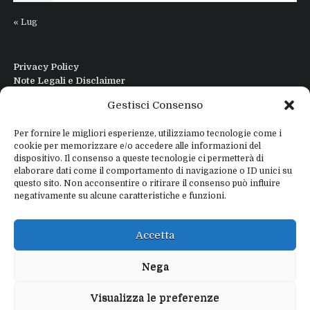
« Lug
Privacy Policy
Note Legali e Disclaimer
Interfaccia Modi DIgitali All in One
Gestisci Consenso
Contatti
Chi sono
Per fornire le migliori esperienze, utilizziamo tecnologie come i
cookie per memorizzare e/o accedere alle informazioni del
dispositivo. Il consenso a queste tecnologie ci permetterà di
elaborare dati come il comportamento di navigazione o ID unici su
questo sito. Non acconsentire o ritirare il consenso può influire
negativamente su alcune caratteristiche e funzioni.
Copyright © 2026
IZ4WNP.IT
Proudly powered by
WEBTOME.NET
Accetta
Privacy Policy
Disclaimer
Nega
Visualizza le preferenze