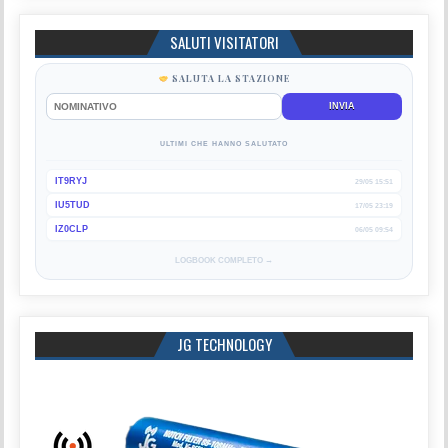
SALUTI VISITATORI
SALUTA LA STAZIONE
INVIA
ULTIMI CHE HANNO SALUTATO
IT9RYJ
29/05 15:51
IU5TUD
17/05 23:19
IZ0CLP
06/05 09:54
LOGBOOK COMPLETO →
JG TECHNOLOGY